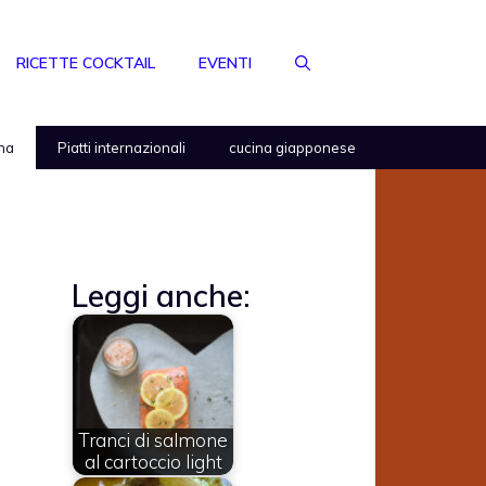
RICETTE COCKTAIL
EVENTI
na
Piatti internazionali
cucina giapponese
Leggi anche:
Tranci di salmone
al cartoccio light