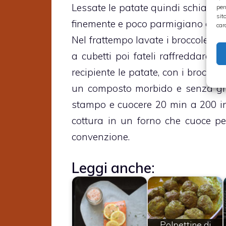
Lessate le patate quindi schiacciate
per
sit
finemente e poco parmigiano gratt
car
Nel frattempo lavate i broccoletti e
a cubetti poi fateli raffreddare. 
recipiente le patate, con i broccoli 
un composto morbido e senza gr
stampo e cuocere 20 min a 200 in 
cottura in un forno che cuoce pe
convenzione.
Leggi anche:
Polpettine di