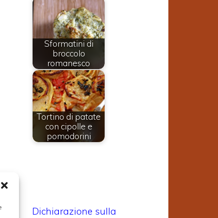
Sformatini di
broccolo
romanesco
Tortino di patate
con cipolle e
pomodorini
e
Dichiarazione sulla