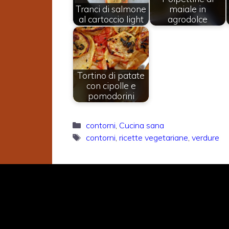
Tranci di salmone
maiale in
al cartoccio light
agrodolce
Tortino di patate
con cipolle e
pomodorini
Categorie
contorni
,
Cucina sana
Tag
contorni
,
ricette vegetariane
,
verdure