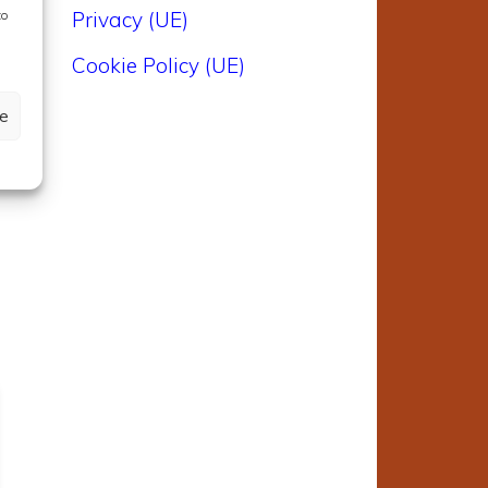
a
to
Privacy (UE)
Cookie Policy (UE)
a
ze
n
e
o
a
o