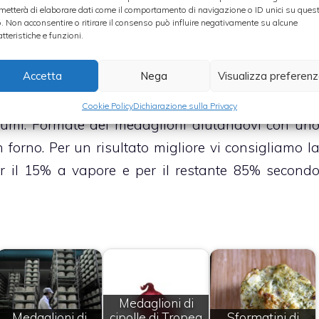
le e conditele con sale, pepe, erba cipollina tritat
metterà di elaborare dati come il comportamento di navigazione o ID unici su ques
o. Non acconsentire o ritirare il consenso può influire negativamente su alcune
ugiato.
atteristiche e funzioni.
 soffriggerli in una padella con olio, porro e cipoll
Accetta
Nega
Visualizza preferen
Giunti a questa parte della ricetta impastate in u
a cubetti, la ricotta e un filo di olio fino ad ottener
Cookie Policy
Dichiarazione sulla Privacy
umi. Formate dei medaglioni aiutandovi con un
forno. Per un risultato migliore vi consigliamo l
r il 15% a vapore e per il restante 85% second
Medaglioni di
Medaglioni di
cipolle di Tropea
Sformatini di