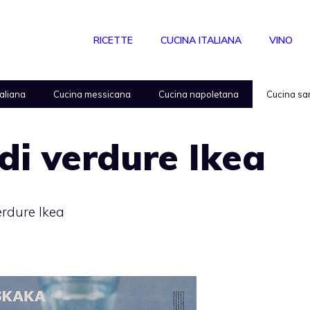
RICETTE
CUCINA ITALIANA
VINO
taliana
Cucina messicana
Cucina napoletana
Cucina sa
di verdure Ikea
erdure Ikea