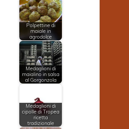
Polpettine di
maiale in
agrodolce
e
Medaglioni di
a
maialino in salsa
al Gorgonzola
o
,
Medaglioni di
e
cipolle di Tropea
ricetta
e
tradizionale