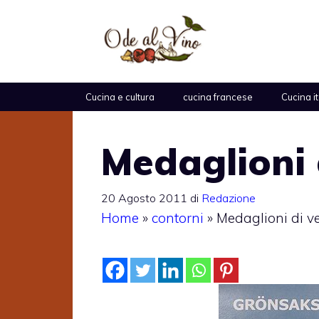
Vai
al
contenuto
Cucina e cultura
cucina francese
Cucina i
Medaglioni 
20 Agosto 2011
di
Redazione
Home
»
contorni
»
Medaglioni di v