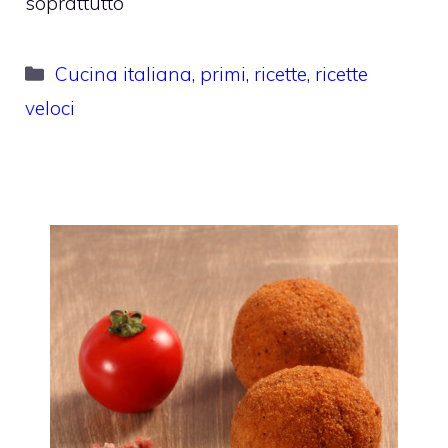
soprattutto
Categorie
Cucina italiana
,
primi
,
ricette
,
ricette
veloci