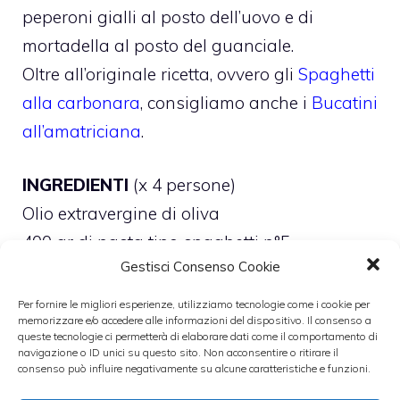
peperoni gialli al posto dell’uovo e di
mortadella al posto del guanciale.
Oltre all’originale ricetta, ovvero gli
Spaghetti
alla carbonara
, consigliamo anche i
Bucatini
all’amatriciana
.
INGREDIENTI
(x 4 persone)
Olio extravergine di oliva
400 gr di pasta tipo spaghetti n°5
Gestisci Consenso Cookie
250 gr di mortadella
1,4 kg di peperoni gialli
Per fornire le migliori esperienze, utilizziamo tecnologie come i cookie per
memorizzare e/o accedere alle informazioni del dispositivo. Il consenso a
Sale q.b.
queste tecnologie ci permetterà di elaborare dati come il comportamento di
navigazione o ID unici su questo sito. Non acconsentire o ritirare il
Pepe q.b.
consenso può influire negativamente su alcune caratteristiche e funzioni.