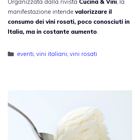
Organizzata dalla rivista
Cucina & Vini
, la
manifestazione intende
valorizzare il
consumo dei vini rosati, poco conosciuti in
Italia, ma in costante aumento
.
Categorie
eventi
,
vini italiani
,
vini rosati