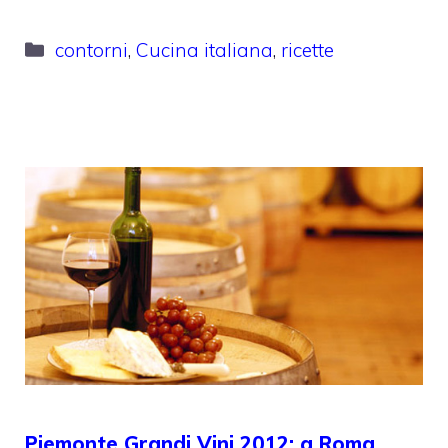
Categorie
contorni
,
Cucina italiana
,
ricette
Piemonte Grandi Vini 2012: a Roma