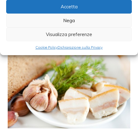
Categorie
Cucina italiana
,
primi
,
ricette
,
ricette
Accetta
veloci
Nega
Visualizza preferenze
Cookie Policy
Dichiarazione sulla Privacy