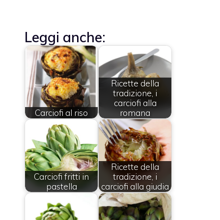
Leggi anche:
Ricette della
tradizione, i
carciofi alla
Carciofi al riso
romana
Ricette della
Carciofi fritti in
tradizione, i
pastella
carciofi alla giudia