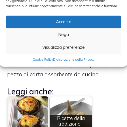
navigazione o ID unici su questo sito. Non acconsentire o ritirare il
consenso può influire negativamente su alcune caratteristiche e funzioni.
– Copri il tegame con un coperchio e, a
fiamma moderatissima, cuoci i carciofi per
Accetta
circa 20 minuti rivoltandoli di quando in
Nega
quando
Visualizza preferenze
– Scola i carciofi e, prima di servirli ancora
Cookie Policy
Dichiarazione sulla Privacy
bollenti e ben croccanti, asciugali con un
pezzo di carta assorbente da cucina.
Leggi anche:
Ricette della
tradizione, i