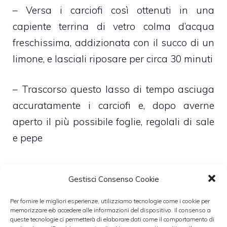
– Versa i carciofi così ottenuti in una
capiente terrina di vetro colma d’acqua
freschissima, addizionata con il succo di un
limone, e lasciali riposare per circa 30 minuti
– Trascorso questo lasso di tempo asciuga
accuratamente i carciofi e, dopo averne
aperto il più possibile foglie, regolali di sale
e pepe
– Versa abbondante olio extravergine di
Gestisci Consenso Cookie
oliva in una capiente casseruola
antiaderente nella quale adagerai anche i
Per fornire le migliori esperienze, utilizziamo tecnologie come i cookie per
memorizzare e/o accedere alle informazioni del dispositivo. Il consenso a
carciofi
queste tecnologie ci permetterà di elaborare dati come il comportamento di