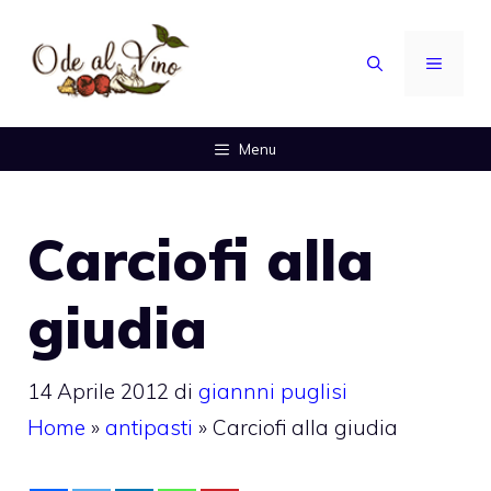
Vai
al
MENU
contenuto
Menu
Carciofi alla
giudia
14 Aprile 2012
di
giannni puglisi
Home
»
antipasti
»
Carciofi alla giudia