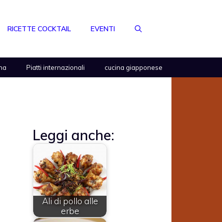
RICETTE COCKTAIL
EVENTI
na
Piatti internazionali
cucina giapponese
Leggi anche:
Ali di pollo alle
erbe