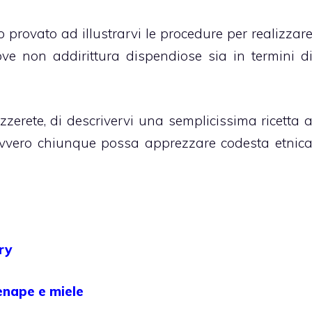
o provato ad illustrarvi le procedure per realizzar
ve non addirittura dispendiose sia in termini d
zerete, di descrivervi una semplicissima ricetta 
avvero chiunque possa apprezzare codesta etnic
ry
senape e miele