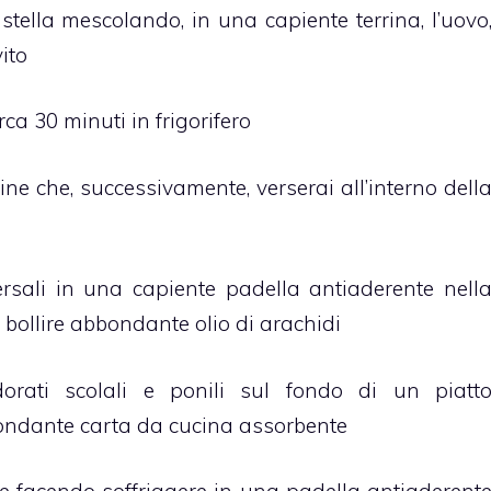
tella mescolando, in una capiente terrina, l’uovo
vito
rca 30 minuti in frigorifero
oline che, successivamente, verserai all’interno dell
sali in una capiente padella antiaderente nell
bollire abbondante olio di arachidi
ati scolali e ponili sul fondo di un piatt
ndante carta da cucina assorbente