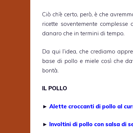
Ciò ch’è certo, però, è che avremm
ricette soventemente complesse o
danaro che in termini di tempo.
Da qui l’idea, che crediamo apprez
base di pollo e miele così che d
bontà.
IL POLLO
►
Alette croccanti di pollo al cur
►
Involtini di pollo con salsa di 