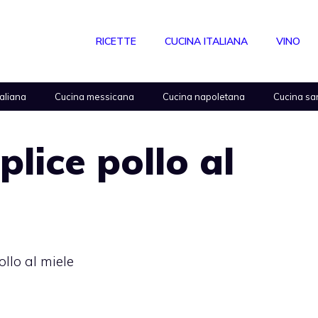
RICETTE
CUCINA ITALIANA
VINO
taliana
Cucina messicana
Cucina napoletana
Cucina sa
lice pollo al
ollo al miele