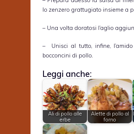
– Prepara adesso la salsa al miel
lo zenzero grattugiato insieme a po
– Una volta doratosi l’aglio aggiung
– Unisci al tutto, infine, l’ami
bocconcini di pollo.
Leggi anche:
Ali di pollo alle
Alette di pollo al
erbe
forno