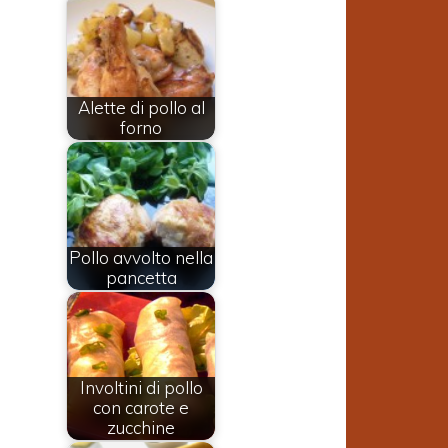
Alette di pollo al
forno
Pollo avvolto nella
pancetta
Involtini di pollo
o
con carote e
zucchine