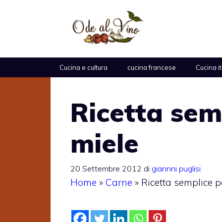
Vai
al
contenuto
Cucina e cultura
cucina francese
Cucina i
Ricetta semp
miele
20 Settembre 2012
di
giannni puglisi
Home
»
Carne
»
Ricetta semplice p