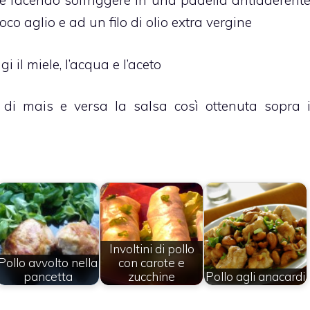
e facendo soffriggere in una padella antiaderent
co aglio e ad un filo di olio extra vergine
i il miele, l’acqua e l’aceto
do di mais e versa la salsa così ottenuta sopra 
Involtini di pollo
Pollo avvolto nella
con carote e
pancetta
zucchine
Pollo agli anacardi