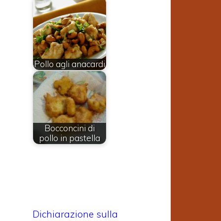
e
i
Pollo agli anacardi
a
a
Bocconcini di
pollo in pastella
Dichiarazione sulla