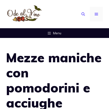
Vai
al
MENU
contenuto
Menu
Mezze maniche
con
pomodorini e
acciughe