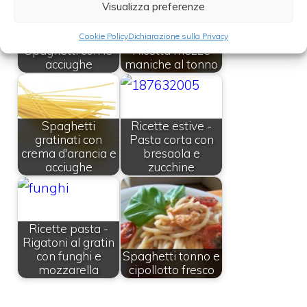
Visualizza preferenze
Cookie Policy
Dichiarazione sulla Privacy
Spaghetti con le
Ricetta mezze
acciughe
maniche al tonno
Spaghetti
Ricette estive -
gratinati con
Pasta corta con
crema d'arancia e
bresaola e
acciughe
zucchine
Ricette pasta -
Rigatoni al gratin
con funghi e
Spaghetti tonno e
mozzarella
cipollotto fresco