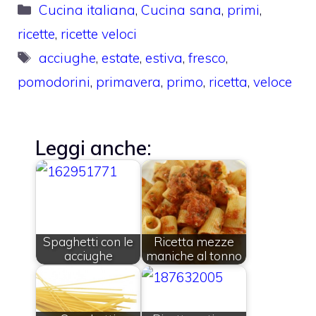
Categorie
Cucina italiana
,
Cucina sana
,
primi
,
ricette
,
ricette veloci
Tag
acciughe
,
estate
,
estiva
,
fresco
,
pomodorini
,
primavera
,
primo
,
ricetta
,
veloce
Leggi anche:
Spaghetti con le
Ricetta mezze
acciughe
maniche al tonno