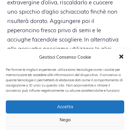
extravergine d’oliva, riscaldarlo e cuocere
uno spicchio d’aglio schiacciato finchè non
risulterà dorato. Aggiungere poi il
peperoncino fresco privo di semi e le
acciughe facendole scogliere. In alternativa
alle acciughe possiamo utilizzare le alici
Gestisci Consenso Cookie
sotto sale. Infine versare nella padella anche
i pomodorini tagliati precedentemente in 4
Per fornire le migliori esperienze, utilizziamo tecnologie come i cookie per
memorizzare e/o accedere alle informazioni del dispositivo. Il consenso a
parti, farli saltare e salare con poco sale.
queste tecnologie ci permetterà di elaborare dati come il comportamento di
Scolare la pasta, unire il sugo amalgamare
navigazione o ID unici su questo sito. Non acconsentire o ritirare il
consenso può influire negativamente su alcune caratteristiche e funzioni.
bene il tutto e servire.
Accetta
Leggi anche:
Nega