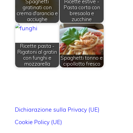
Spaghetti
Ricette estive -
gratinati con
Pasta corta con
crema d'arancia e
bresaola e
acciughe
zucchine
Ricette pasta -
Rigatoni al gratin
con funghi e
Spaghetti tonno e
mozzarella
cipollotto fresco
Dichiarazione sulla Privacy (UE)
Cookie Policy (UE)