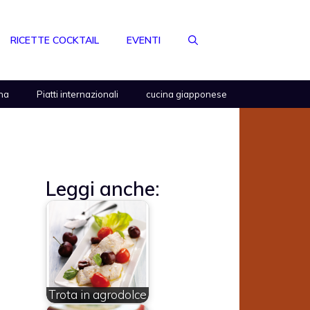
RICETTE COCKTAIL
EVENTI
na
Piatti internazionali
cucina giapponese
Leggi anche:
Trota in agrodolce