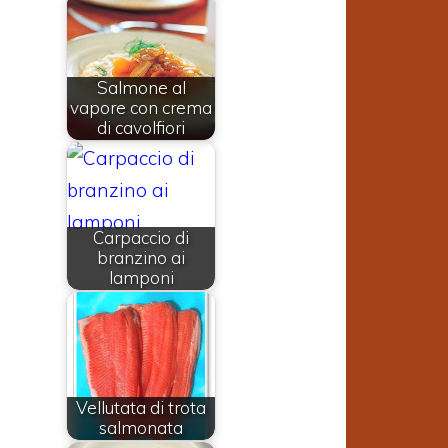
Salmone al
vapore con crema
di cavolfiori
Carpaccio di
branzino ai
lamponi
a
i
n
Vellutata di trota
salmonata
,