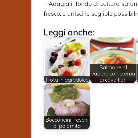
– Adagia il fondo di cottura su un
fresco, e unisci le sogliole possibi
Leggi anche:
Salmone al
vapore con crema
Trota in agrodolce
di cavolfiori
Bocconcini freschi
di palamita