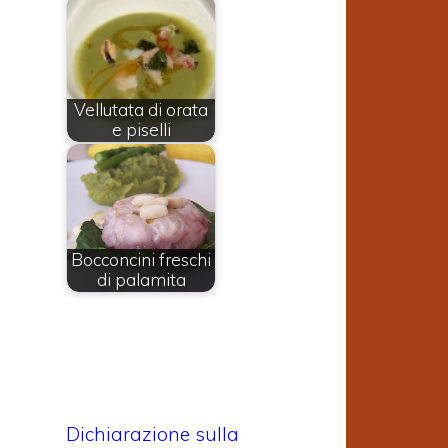
n
Vellutata di orata
e piselli
Bocconcini freschi
di palamita
Dichiarazione sulla