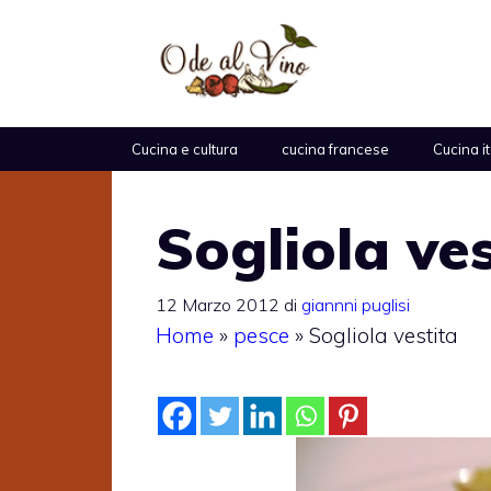
Vai
al
contenuto
Cucina e cultura
cucina francese
Cucina i
Sogliola ves
12 Marzo 2012
di
giannni puglisi
Home
»
pesce
»
Sogliola vestita