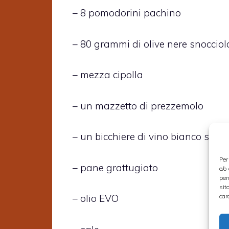
– 8 pomodorini pachino
– 80 grammi di olive nere snocciol
– mezza cipolla
– un mazzetto di prezzemolo
– un bicchiere di vino bianco secco
Per
– pane grattugiato
e/o
per
sit
car
– olio EVO