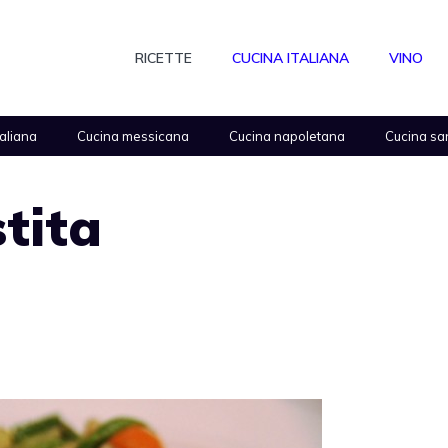
RICETTE
CUCINA ITALIANA
VINO
taliana
Cucina messicana
Cucina napoletana
Cucina sa
tita