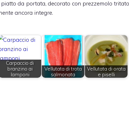
 piatto da portata, decorato con prezzemolo tritat
lmente ancora integre.
Carpaccio di
branzino ai
Vellutata di trota
Vellutata di orata
lamponi
salmonata
e piselli