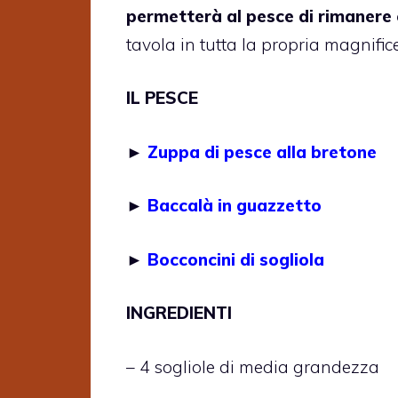
permetterà al pesce di rimaner
tavola in tutta la propria magnific
IL PESCE
►
Zuppa di pesce alla bretone
►
Baccalà in guazzetto
►
Bocconcini di sogliola
INGREDIENTI
– 4 sogliole di media grandezza