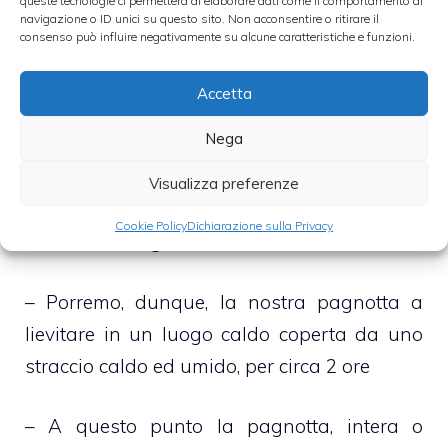
queste tecnologie ci permetterà di elaborare dati come il comportamento di
– Si procederà, dunque, versando la farina
navigazione o ID unici su questo sito. Non acconsentire o ritirare il
consenso può influire negativamente su alcune caratteristiche e funzioni.
sulla spianatoia e, dopo aver fatto la
classica fontana, vi si verserà al centro la
Accetta
zucca e i comincerà a mescolare.
Nega
– A poco a poco aggiungeremo il latte, a
Visualizza preferenze
temperatura ambiente, il sale e lo zucchero.
Cookie Policy
Dichiarazione sulla Privacy
Da ultimo integreremo il tutto con il lievito
– Porremo, dunque, la nostra pagnotta a
lievitare in un luogo caldo coperta da uno
straccio caldo ed umido, per circa 2 ore
– A questo punto la pagnotta, intera o