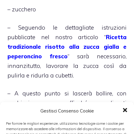
– zucchero
– Seguendo le dettagliate istruzioni
pubblicate nel nostro articolo “
Ricetta
tradizionale risotto alla zucca gialla e
peperoncino fresco
“ sarà necessario,
innanzitutto, lavorare la zucca così da
pulirla e ridurla a cubetti.
– A questo punto si lascerà bollire, con
pochissima acqua affinché non diventi
Gestisci Consenso Cookie
troppo liquida, e si ridurrà creando una
purea morbida e corposa
Per fornire le migliori esperienze, utilizziamo tecnologie come i cookie per
memorizzare e/o accedere alle informazioni del dispositivo. Il consenso a