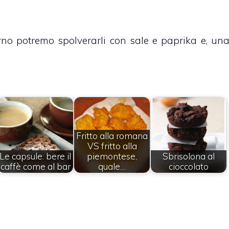
rno potremo spolverarli con sale e paprika e, un
Fritto alla romana
VS fritto alla
Le capsule: bere il
piemontese,
Sbrisolona al
caffè come al bar
quale…
cioccolato