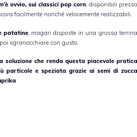
’è ovvio, sui classici pop corn
, disponibili press
ora facilmente nonché velocemente realizzabili.
le patatine
, magari disposte in una grossa terrin
 poi sgranocchiare con gusto.
a soluzione che renda questa piacevole pratic
ù particole e speziata grazie ai semi di zucc
aprika