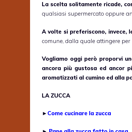
La scelta solitamente ricade, com
qualsiasi supermercato oppure anc
A volte si preferiscono, invece, 
comune, dalla quale attingere per
Vogliamo oggi però proporvi un
ancora più gustosa ed ancor pi
aromatizzati al cumino ed alla p
LA ZUCCA
►
Come cucinare la zucca
►
Pane alla zucca fatto in casa