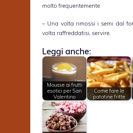
molto frequentemente
– Una volta rimossi i semi dal fo
volta raffreddatisi, servire.
Leggi anche:
Mousse ai frutti
esotici per San
Come fare le
Valentino
patatine fritte