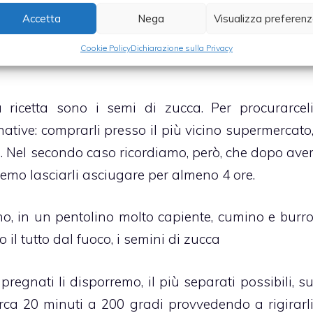
Accetta
Nega
Visualizza preferen
Cookie Policy
Dichiarazione sulla Privacy
 ricetta sono i semi di zucca. Per procurarcel
tive: comprarli presso il più vicino supermercato
. Nel secondo caso ricordiamo, però, che dopo ave
remo lasciarli asciugare per almeno 4 ore.
nno, in un pentolino molto capiente, cumino e burr
 il tutto dal fuoco, i semini di zucca
regnati li disporremo, il più separati possibili, s
rca 20 minuti a 200 gradi provvedendo a rigirarl