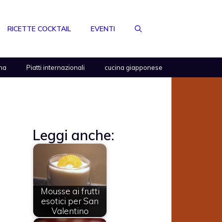
RICETTE COCKTAIL
EVENTI
na
Piatti internazionali
cucina giapponese
Leggi anche:
Mousse ai frutti
esotici per San
Valentino