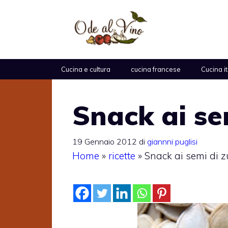
Vai
al
contenuto
Cucina e cultura
cucina francese
Cucina i
Snack ai se
19 Gennaio 2012
di
giannni puglisi
Home
»
ricette
»
Snack ai semi di 