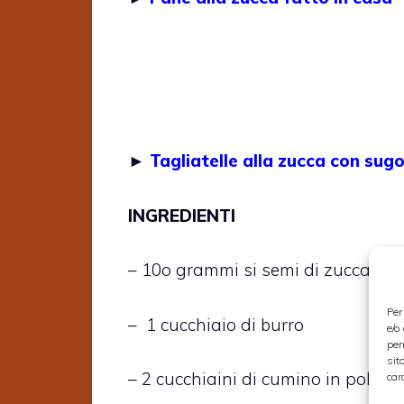
►
Tagliatelle alla zucca con sugo
INGREDIENTI
– 10o grammi si semi di zucca
Per
– 1 cucchiaio di burro
e/o
per
sit
– 2 cucchiaini di cumino in polvere
car