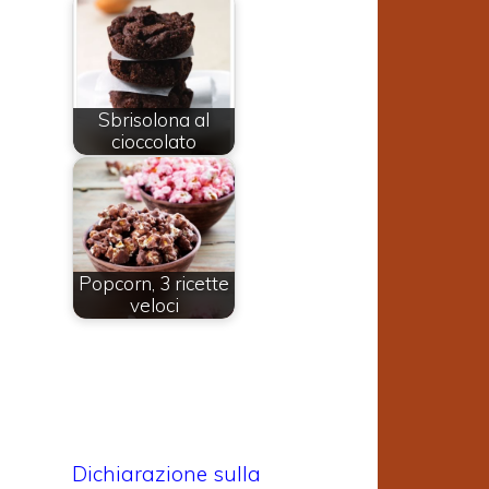
o
a
Sbrisolona al
cioccolato
a
a
Popcorn, 3 ricette
veloci
Dichiarazione sulla