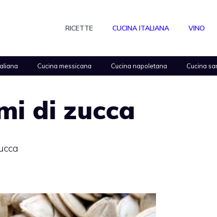
RICETTE
CUCINA ITALIANA
VINO
taliana
Cucina messicana
Cucina napoletana
Cucina sa
mi di zucca
zucca