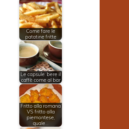
Come fare le
patatine fritte
Le capsule: bere il
caffè come al bar
i
Fritto alla romana
e
VS fritto alla
piemontese,
quale…