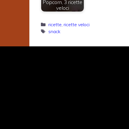
Popcorn, 3 ricette
veloci
Categorie
ricette
,
ricette veloci
Tag
snack