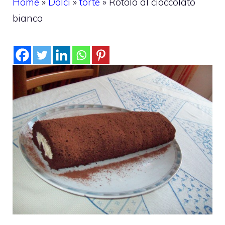
Home
»
Dolci
»
torte
»
Rotolo al cioccolato
bianco