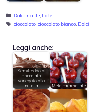
Categorie
Dolci
,
ricette
,
torte
Tag
cioccolato
,
cioccolato bianco
,
Dolci
Leggi anche:
Semifreddo al
cioccolato
variegato alla
nutella
Mele caramellate