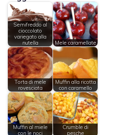
Semifreddo al
cioccolato
variegato alla
nutella
Mele caramellate
Torta di mele
Muffin alla ricotta
rovesciata
con caramello
Muffin al miele
Crumble di
con le noci
pesche