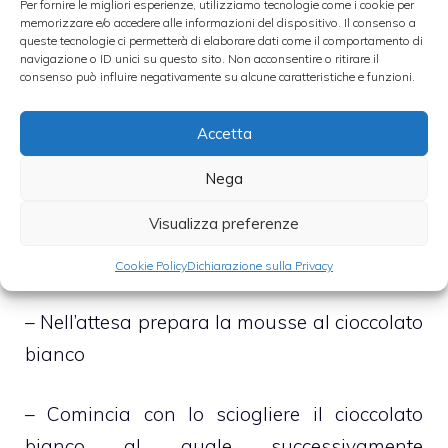
versalo all’interno di una teglia da forno,
Per fornire le migliori esperienze, utilizziamo tecnologie come i cookie per
memorizzare e/o accedere alle informazioni del dispositivo. Il consenso a
precedentemente foderata con abbondante
queste tecnologie ci permetterà di elaborare dati come il comportamento di
navigazione o ID unici su questo sito. Non acconsentire o ritirare il
carta forno, e cuocilo, in forno preriscaldato
consenso può influire negativamente su alcune caratteristiche e funzioni.
a 200 gradi centigradi, per circa 15 minuti
Accetta
– Una volta pronto sforna la base del rotolo
Nega
e, dopo aver coperta con un secondo strato
Visualizza preferenze
di carta forno, arrotola, appunto, su se
stessa così che prenda la forma desiderata
Cookie Policy
Dichiarazione sulla Privacy
– Nell’attesa prepara la mousse al cioccolato
bianco
– Comincia con lo sciogliere il cioccolato
bianco al quale successivamente