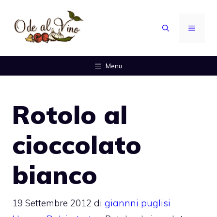
Vai
al
MENU
contenuto
Menu
Rotolo al
cioccolato
bianco
19 Settembre 2012
di
giannni puglisi