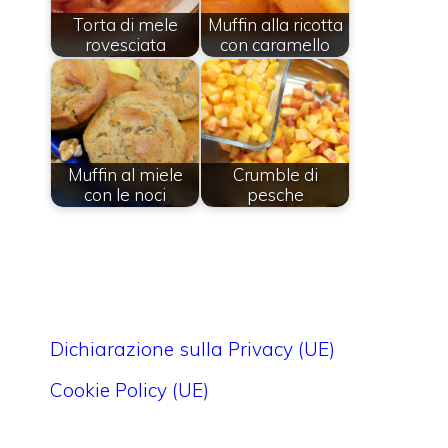
Torta di mele
Muffin alla ricotta
rovesciata
con caramello
Muffin al miele
Crumble di
con le noci
pesche
Dichiarazione sulla Privacy (UE)
Cookie Policy (UE)