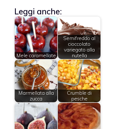
Leggi anche:
Semifreddo al
cioccolato
variegato alla
Mele caramellate
nutella
Marmellata alla
Crumble di
zucca
pesche