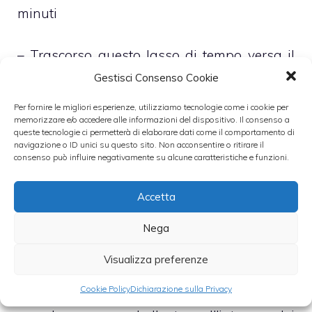
minuti
– Trascorso questo lasso di tempo versa il
contenuto della terrina in una capiente
Gestisci Consenso Cookie
pentola
Per fornire le migliori esperienze, utilizziamo tecnologie come i cookie per
memorizzare e/o accedere alle informazioni del dispositivo. Il consenso a
queste tecnologie ci permetterà di elaborare dati come il comportamento di
– Unisci, dunque, anche lo zucchero e poni
navigazione o ID unici su questo sito. Non acconsentire o ritirare il
consenso può influire negativamente su alcune caratteristiche e funzioni.
la pentola sopra i fornelli
Accetta
– Cuoci i fichi, infine, a fiamma molto
moderata, per circa 40 minuti rimestando il
Nega
tutto di quando in quando
Visualizza preferenze
Cookie Policy
Dichiarazione sulla Privacy
– Non appena la marmellata sarà pronta