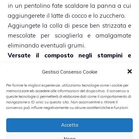
in un pentolino fate scaldare la panna a cui
aggiungerete il latte di cocco e lo zucchero.
Aggiungete la colla di pesce ben strizzata e
mescolate per scioglierla e amalgamate
eliminando eventuali grumi.
Versate il composto negli stampini e
metteteli in frigorifero
a rassodare per
Gestisci Consenso Cookie
almeno 3 ore. Preparate il coulisse frullando
i lamponi con lo zucchero a velo e passando
Per fornire le migliori esperienze, utilizziamo tecnologie come i cookie per
memorizzare e/o accedere alle informazioni del dispositivo. Il consenso a
il tutto al setaccio.
queste tecnologie ci permetterà di elaborare dati come il comportamento di
navigazione o ID unici su questo sito. Non acconsentire o ritirare il
Quando la panna cotta sarà compatta,
consenso può influire negativamente su alcune caratteristiche e funzioni.
immergete lo stampino in acqua bollente e
capovolgetelo su di un piatto da portata.
Accetta
Potete guarnire ogni porzione con un paio di
Nega