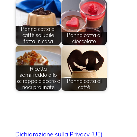
Panna cotta al
caffè solubile
Panna cotta al
fatta in casa
cioccolato
Ricetta
semifreddo allo
sciroppo d'acero e
Panna cotta al
noci pralinate
caffè
Dichiarazione sulla Privacy (UE)