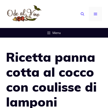
Vai
al
MENU
contenuto
Menu
Ricetta panna
cotta al cocco
con coulisse di
lamponi