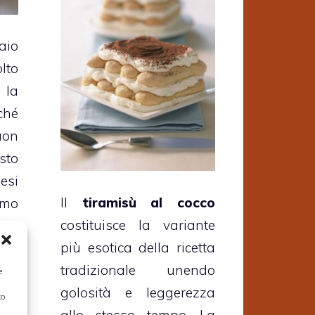
aio
lto
 la
ché
uon
sto
esi
Il
tiramisù al cocco
mo
costituisce la variante
 la
più esotica della ricetta
 la
tradizionale unendo
 il
e
golosità e leggerezza
le
to
allo stesso tempo. La