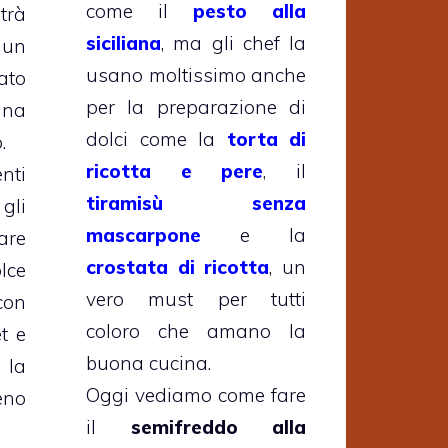
come il
pesto alla
trà
siciliana
, ma gli chef la
un
usano moltissimo anche
ato
per la preparazione di
una
dolci come la
torta di
.
ricotta e pere
, il
nti
tiramisù senza
gli
mascarpone
e la
are
crostata di ricotta
, un
lce
vero must per tutti
con
coloro che amano la
t e
buona cucina.
 la
Oggi vediamo come fare
eno
il
semifreddo alla