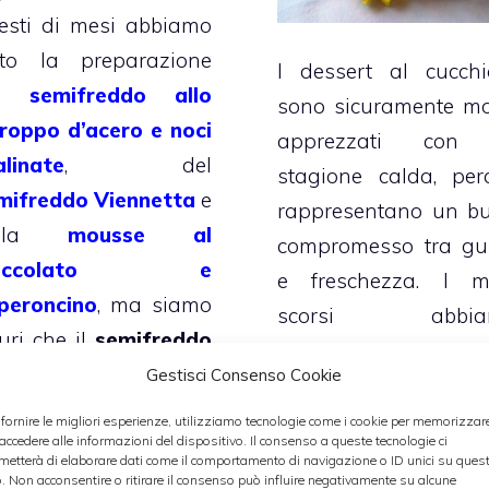
esti di mesi abbiamo
sto la preparazione
I dessert al cucchi
el
semifreddo allo
sono sicuramente mo
iroppo d’acero e noci
apprezzati con
alinate
, del
stagione calda, per
mifreddo Viennetta
e
rappresentano un b
ella
mousse al
compromesso tra gu
ioccolato e
e freschezza. I m
peroncino
, ma siamo
scorsi abbia
curi che il
semifreddo
preparato con voi
 limone
potrà essere
Gestisci Consenso Cookie
torta sette veli
,
 validissimo sostituto
mousse al toffee
e
 fornire le migliori esperienze, utilizziamo tecnologie come i cookie per memorizzar
 classico
sorbetto al
 accedere alle informazioni del dispositivo. Il consenso a queste tecnologie ci
semifreddo al
metterà di elaborare dati come il comportamento di navigazione o ID unici su ques
ndarino
, perché
o. Non acconsentire o ritirare il consenso può influire negativamente su alcune