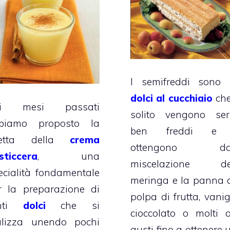
I semifreddi sono 
dolci al cucchiaio
che
ei mesi passati
solito vengono serv
biamo proposto la
ben freddi e 
cetta della
crema
ottengono dal
sticcera
, una
miscelazione de
ecialità fondamentale
meringa e la panna 
r la preparazione di
polpa di frutta, vanig
anti
dolci
che si
cioccolato o molti al
alizza unendo pochi
gusti fino a ottenere 