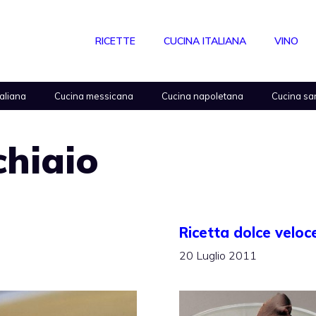
RICETTE
CUCINA ITALIANA
VINO
taliana
Cucina messicana
Cucina napoletana
Cucina sa
chiaio
Ricetta dolce veloc
20 Luglio 2011