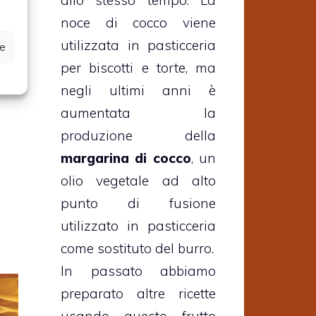
ggi
noce di cocco viene
la
utilizzata in pasticceria
a e
ze
per biscotti e torte, ma
negli ultimi anni è
aumentata la
produzione della
margarina di cocco
, un
olio vegetale ad alto
punto di fusione
utilizzato in pasticceria
come sostituto del burro.
In passato abbiamo
preparato altre ricette
usando questo frutto