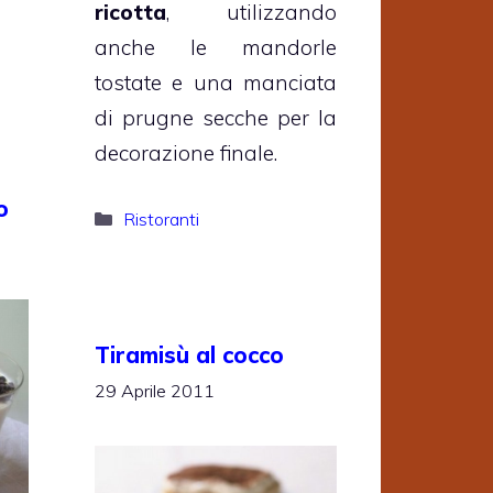
ricotta
, utilizzando
anche le mandorle
tostate e una manciata
di prugne secche per la
decorazione finale.
o
Categorie
Ristoranti
Tiramisù al cocco
29 Aprile 2011