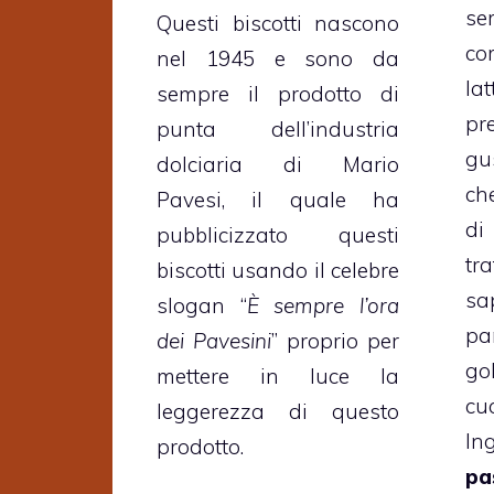
se
Questi biscotti nascono
co
nel 1945 e sono da
la
sempre il prodotto di
p
punta dell’industria
gu
dolciaria di Mario
ch
Pavesi, il quale ha
d
pubblicizzato questi
tr
biscotti usando il celebre
s
slogan “
È sempre l’ora
pa
dei Pavesini
” proprio per
go
mettere in luce la
cu
leggerezza di questo
I
prodotto.
pa