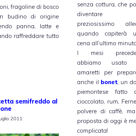
senza cottura, che po
ni, fragoline di bosco
diventare 
 budino di origine
preziosissimo alle
endo panna, latte e
quando capiterà 
iando raffreddare tutto
cena all’ultimo minuto
I mesi precede
abbiamo usato 
amaretti per prepar
anche il
bonet
, un do
piemontese fatto 
cetta semifreddo al
cioccolato, rum, Ferne
mone
polvere di caffè, ma
uglio 2011
proposta di oggi è m
complicata!