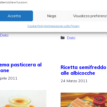
albicocche
, mentre o
atteristiche e funzioni.
galerà freschezza e
prepareremo 
nessere dopo un
bavarese vanigli
Accetta
Nega
Visualizza preferen
sto abbondante.
cioccolato.
Cookie Policy
Dichiarazione sulla Privacy
Categorie
Dolci
Categorie
Dolci
ema pasticcera al
Ricetta semifreddo
mone
alle albicocche
prile 2011
24 Marzo 2011