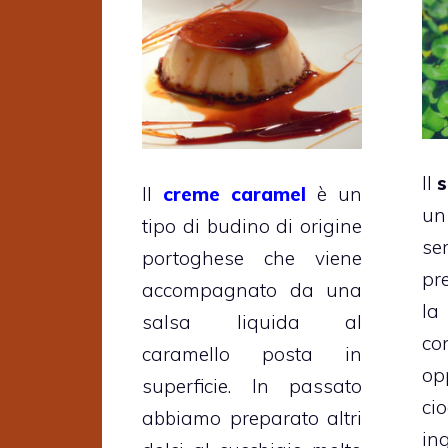
Il
s
Il
creme caramel
è un
un
tipo di budino di origine
se
portoghese che viene
pr
accompagnato da una
la
salsa liquida al
co
caramello posta in
o
superficie. In passato
ci
abbiamo preparato altri
in