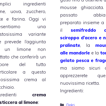
mplici ingredienti
mousse ghiacciata.
me, uova, zucchero,
passato abbia
tte e farina. Oggi vi
preparato insieme a 
resentiamo una
il
semifreddo a
stosissima variante
sciroppo d’acero e n
e prevede l’aggiunta
pralinate
, la
mou
i un limone non
alle mandorle
e la
to
attato che conferirà un
gelato pesca e frag
apore del tutto
ma siamo sicuri 
rticolare a questo
apprezzerete que
losissima crema al
nuovissima ricetta.
cchiaio.
Ingredienti:
ngredienti
crema
sticcera al limone
:
Categorie
Dolci