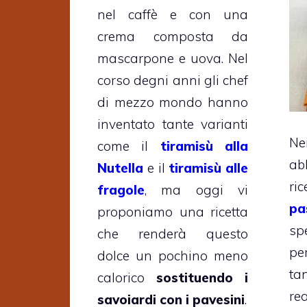
nel caffè e con una
crema composta da
mascarpone e uova. Nel
corso degni anni gli chef
di mezzo mondo hanno
inventato tante varianti
N
come il
tiramisù alla
ab
Nutella
e il
tiramisù alle
ri
fragole
, ma oggi vi
pa
proponiamo una ricetta
sp
che renderà questo
pe
dolce un pochino meno
t
calorico
sostituendo i
re
savoiardi con i pavesini
.