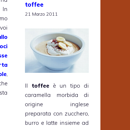
toffee
 In
21 Marzo 2011
mo
voi
llo
oci
sse
rta
ole
,
che
Il
toffee
è un tipo di
sta
caramella morbida di
origine inglese
preparata con zucchero,
burro e latte insieme ad