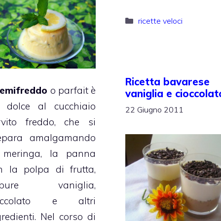
Categorie
ricette veloci
Ricetta bavarese
emifreddo
o parfait è
vaniglia e cioccolat
 dolce al cucchiaio
22 Giugno 2011
rvito freddo, che si
epara amalgamando
 meringa, la panna
n la polpa di frutta,
ppure vaniglia,
occolato e altri
gredienti. Nel corso di