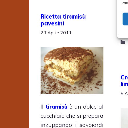
car
re
be
Ricetta tiramisù
pavesini
pa
29 Aprile 2011
Cr
li
5 A
Il
tiramisù
è un dolce al
cucchiaio che si prepara
inzuppando i savoiardi