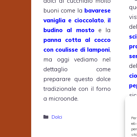
dolci al cucchiaio molto
qu
buoni come la
bavarese
vi
vaniglia e cioccolato
,
il
d
budino al mosto
e la
sc
panna cotta al cocco
pr
con coulisse di lamponi
,
se
ma oggi vediamo nel
d
dettaglio come
c
preparare questo dolce
pe
tradizionale con il forno
si
a microonde.
al
un
Categorie
Dolci
Per
al
e/o
per
ma
sit