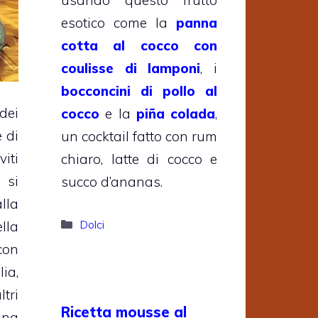
esotico come la
panna
cotta al cocco con
coulisse di lamponi
, i
bocconcini di pollo al
dei
cocco
e la
piña colada
,
 di
un cocktail fatto con rum
iti
chiaro, latte di cocco e
si
succo d’ananas.
la
Categorie
Dolci
lla
con
lia,
tri
Ricetta mousse al
una