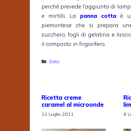
perché prevede l’aggiunta di lampo
e mirtilli. La
panna cotta
è un
piemontese che si prepara un
zucchero, fogli di gelatina e lasc
il composto in frigorifero.
Categorie
Dolci
Ricetta creme
Ri
caramel al microonde
li
11 Luglio 2011
4 L