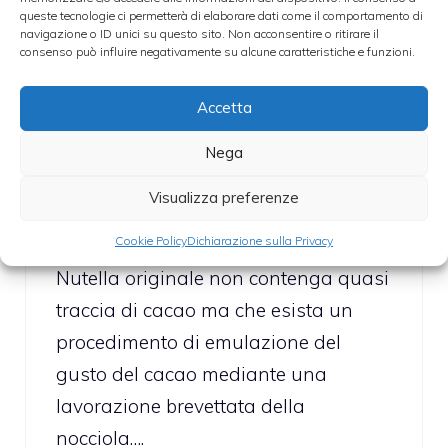
queste tecnologie ci permetterà di elaborare dati come il comportamento di
stefano
navigazione o ID unici su questo sito. Non acconsentire o ritirare il
consenso può influire negativamente su alcune caratteristiche e funzioni.
25 Luglio 2010 alle 15:05
Accetta
Complimenti per la ricetta della simil-
Nega
Nutella !! Credo che il segreto
Visualizza preferenze
maggiore del sig Ferrero sia che,
Cookie Policy
Dichiarazione sulla Privacy
come dicono voci chiaccherate, la
Nutella originale non contenga quasi
traccia di cacao ma che esista un
procedimento di emulazione del
gusto del cacao mediante una
lavorazione brevettata della
nocciola….