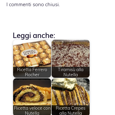
I commenti sono chiusi.
Leggi anche:
Ricetta Ferrero
Tiramisù alla
Rocher
Nutella
Ricetta veloce con
Ricetta Crepes
Nutella
alla Nutella