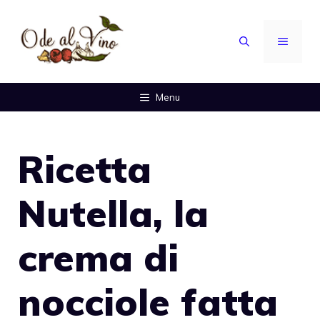
Vai
al
MENU
contenuto
Menu
Ricetta
Nutella, la
crema di
nocciole fatta