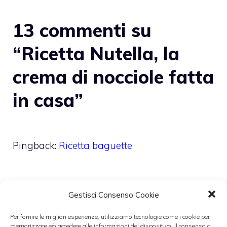
13 commenti su
“Ricetta Nutella, la
crema di nocciole fatta
in casa”
Pingback:
Ricetta baguette
Pingback:
Ricetta Ferrero Rocher
Gestisci Consenso Cookie
Per fornire le migliori esperienze, utilizziamo tecnologie come i cookie per
memorizzare e/o accedere alle informazioni del dispositivo. Il consenso a