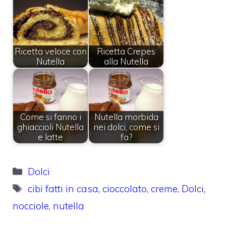
Ricetta veloce con
Ricetta Crepes
Nutella
alla Nutella
Come si fanno i
Nutella morbida
ghiaccioli Nutella
nei dolci, come si
e latte
fa?
Categorie
Dolci
Tag
cibi fatti in casa
,
cioccolato
,
creme
,
Dolci
,
nocciole
,
nutella