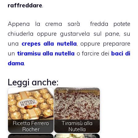
raffreddare
.
Appena la crema sarà fredda potete
chiuderla oppure gustarvela sul pane, su
una
crepes alla nutella
, oppure preparare
un
tiramisu alla nutella
o farcire dei
baci di
dama
.
Leggi anche:
Ricetta Ferrero
Tiramisù alla
Rocher
Nutella