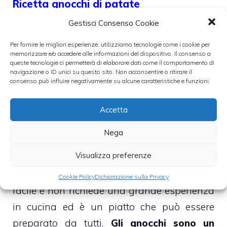
Ricetta gnocchi di patate
29 Giugno 2009
Gestisci Consenso Cookie
Per fornire le migliori esperienze, utilizziamo tecnologie come i cookie per
memorizzare e/o accedere alle informazioni del dispositivo. Il consenso a
queste tecnologie ci permetterà di elaborare dati come il comportamento di
navigazione o ID unici su questo sito. Non acconsentire o ritirare il
consenso può influire negativamente su alcune caratteristiche e funzioni.
Accetta
Nega
Visualizza preferenze
La preparazione degli gnocchi di patate è
Cookie Policy
Dichiarazione sulla Privacy
facile e non richiede una grande esperienza
in cucina ed è un piatto che può essere
preparato da tutti.
Gli gnocchi sono un