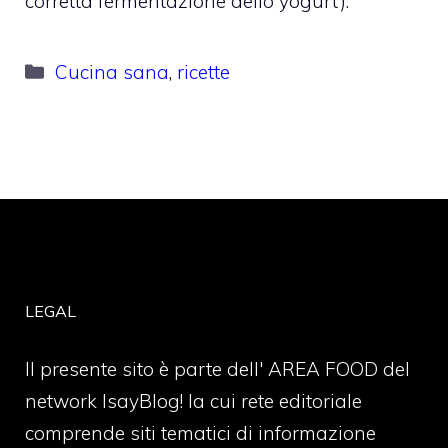
corretta fermentazione dello yogurt).
Categorie
Cucina sana
,
ricette
LEGAL
Il presente sito è parte dell' AREA FOOD del
network IsayBlog! la cui rete editoriale
comprende siti tematici di informazione