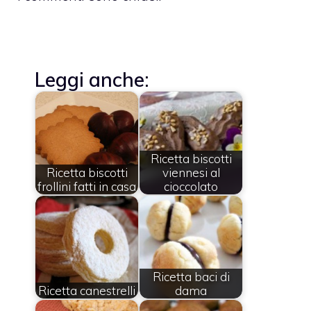
Leggi anche:
Ricetta biscotti
Ricetta biscotti
viennesi al
frollini fatti in casa
cioccolato
Ricetta baci di
Ricetta canestrelli
dama