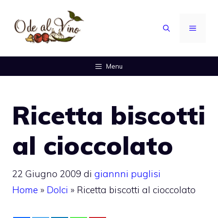
Vai
al
MENU
contenuto
Menu
Ricetta biscotti
al cioccolato
22 Giugno 2009
di
giannni puglisi
Home
»
Dolci
»
Ricetta biscotti al cioccolato