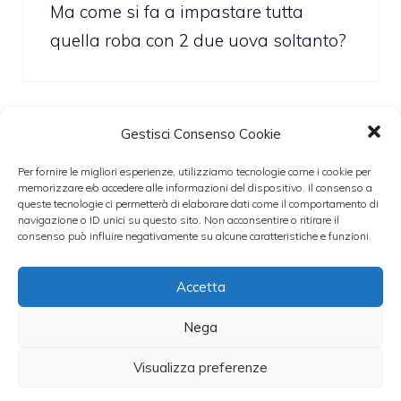
Ma come si fa a impastare tutta
quella roba con 2 due uova soltanto?
Gestisci Consenso Cookie
nicoletta
Per fornire le migliori esperienze, utilizziamo tecnologie come i cookie per
29 Ottobre 2010 alle 10:39
memorizzare e/o accedere alle informazioni del dispositivo. Il consenso a
queste tecnologie ci permetterà di elaborare dati come il comportamento di
navigazione o ID unici su questo sito. Non acconsentire o ritirare il
consenso può influire negativamente su alcune caratteristiche e funzioni.
non è proprio possibile impastare
Accetta
tutto con 2 sole uova
Nega
Visualizza preferenze