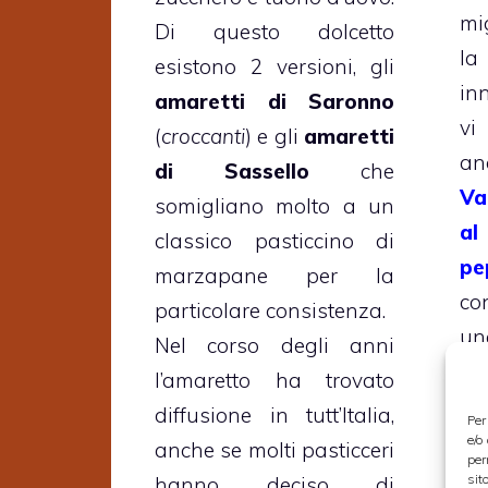
mi
Di questo dolcetto
l
esistono 2 versioni, gli
in
amaretti di Saronno
vi
(
croccanti
) e gli
amaretti
an
di Sassello
che
Va
somigliano molto a un
a
classico pasticcino di
pe
marzapane per la
co
particolare consistenza.
un
Nel corso degli anni
b
l’amaretto ha trovato
Va
diffusione in tutt’Italia,
Per
ca
e/o
anche se molti pasticceri
per
ci
sit
hanno deciso di