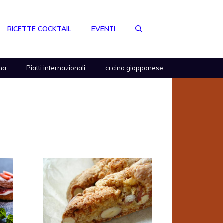
RICETTE COCKTAIL
EVENTI
na
Piatti internazionali
cucina giapponese