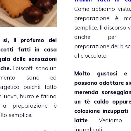
Come abbiamo visto,
preparazione è mo
semplice. Il discorso 
anche per 
 si, il profumo dei
preparazione dei bisco
scotti fatti in casa
al cioccolato.
gala delle sensazioni
iche.
I biscotti sono un
Molto gustosi e
limento sano ed
possono adattare si
ergetico poichè fatto
merenda sorseggia
n uova, burro e farina
un tè caldo oppur
la preparazione è
colazione inzuppati 
lto semplice.
latte
. Vediamo g
ingredienti.