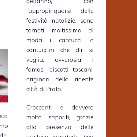
dell’anno, con
l’appropinquarsi delle
festività natalizie, sono
tornati moltissimo di
moda i cantucci, o
cantuccini che dir si
voglia, ovverosia i
famosi biscotti toscani,
originari della ridente
città di Prato.
Croccanti e davvero
sta
molto saporiti, grazie
amo
alla presenza delle
 dei
gustose mandorle, ben