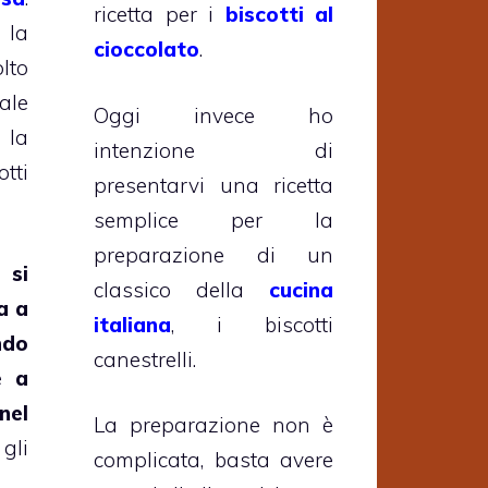
ricetta per i
biscotti al
 la
cioccolato
.
lto
vale
Oggi invece ho
la
intenzione di
tti
presentarvi una ricetta
semplice per la
preparazione di un
 si
classico della
cucina
a a
italiana
, i biscotti
ndo
canestrelli.
e a
nel
La preparazione non è
li
complicata, basta avere