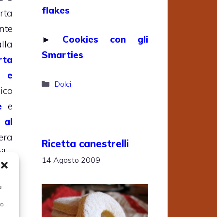
flakes
rta
nte
►
Cookies con gli
lla
Smarties
rta
o e
Categorie
Dolci
ico
e
e
 al
era
Ricetta canestrelli
i!
14 Agosto 2009
e
to