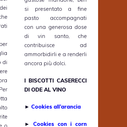
 dei
si presentato a fine
che
pasto accompagnati
ati
con una generosa dose
di vin santo, che
per
contribuisce ad
lia
ammorbidirli e a renderli
 di
ancora più dolci.
ere
ora
I BISCOTTI CASERECCI
Per
DI ODE AL VINO
tta
►
Cookies all’arancia
lto
ite
►
Cookies con i corn
e o