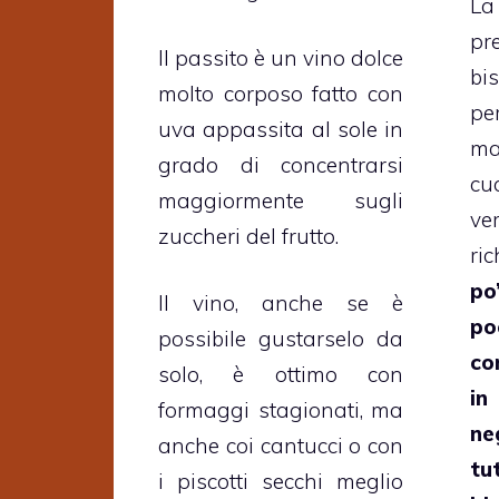
La
pr
Il passito è un vino dolce
bi
molto corposo fatto con
pe
uva appassita al sole in
ma
grado di concentrarsi
cu
maggiormente sugli
ve
zuccheri del frutto.
ri
po
Il vino, anche se è
po
possibile gustarselo da
co
solo, è ottimo con
in
formaggi stagionati, ma
ne
anche coi cantucci o con
tu
i piscotti secchi meglio