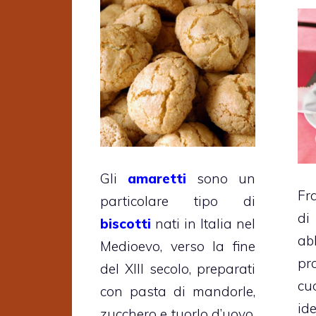
Gli
amaretti
sono un
Fr
particolare tipo di
d
biscotti
nati in Italia nel
ab
Medioevo, verso la fine
pr
del XIII secolo, preparati
cu
con pasta di mandorle,
ide
zucchero e tuorlo d’uovo.