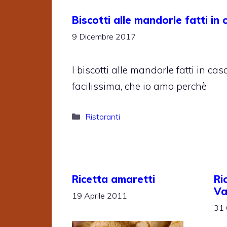
Biscotti alle mandorle fatti in 
9 Dicembre 2017
I biscotti alle mandorle fatti in ca
facilissima, che io amo perchè
Categorie
Ristoranti
Ricetta amaretti
Ri
Va
19 Aprile 2011
31 