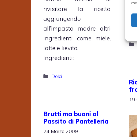
car
fo
rivisitare la ricetta
In
aggiungendo
pe
all’impasto madre altri
ingredienti come miele,
latte e lievito.
Ingredienti:
Categorie
Dolci
Ri
fro
19 
Brutti ma buoni al
Passito di Pantelleria
24 Marzo 2009