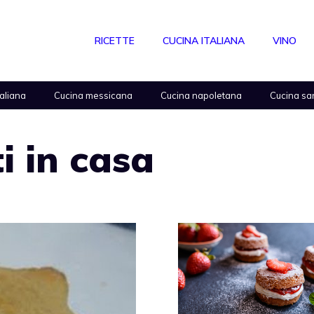
RICETTE
CUCINA ITALIANA
VINO
taliana
Cucina messicana
Cucina napoletana
Cucina sa
ti in casa