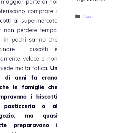
 maggior parte di noi
eferiscono comprare i
Categorie
Dolci
scotti al supermercato
r non perdere tempo,
 in pochi sanno che
cinare i biscotti è
ramente veloce e non
chiede molta fatica.
Un
’ di anni fa erano
che le famiglie che
mpravano i biscotti
 pasticceria o al
gozio, ma quasi
tte preparavano i