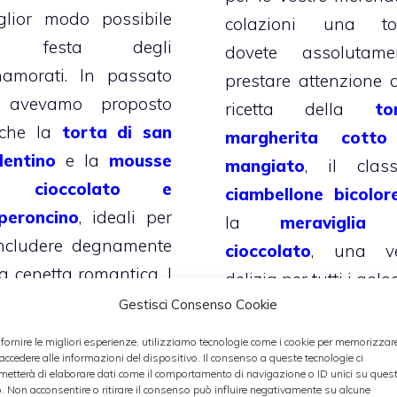
glior modo possibile
colazioni una to
a festa degli
dovete assolutame
namorati. In passato
prestare attenzione a
 avevamo proposto
ricetta della
to
che la
torta di san
margherita cott
lentino
e la
mousse
mangiato
, il class
l cioccolato e
ciambellone bicolor
peroncino
, ideali per
la
meraviglia
ncludere degnamente
cioccolato
, una v
a cenetta romantica. I
delizia per tutti i golos
iscotti di San
Gestisci Consenso Cookie
lentino
sono al
Categorie
Dolci
 fornire le migliori esperienze, utilizziamo tecnologie come i cookie per memorizzar
cao, con un ripieno di
 accedere alle informazioni del dispositivo. Il consenso a queste tecnologie ci
metterà di elaborare dati come il comportamento di navigazione o ID unici su ques
occolato bianco o
o. Non acconsentire o ritirare il consenso può influire negativamente su alcune