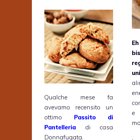
Eh
bi
re
un
a
en
Qualche mese fa
co
avevamo recensito un
e 
ottimo
Passito di
mo
Pantelleria
di casa
Donnafugata.