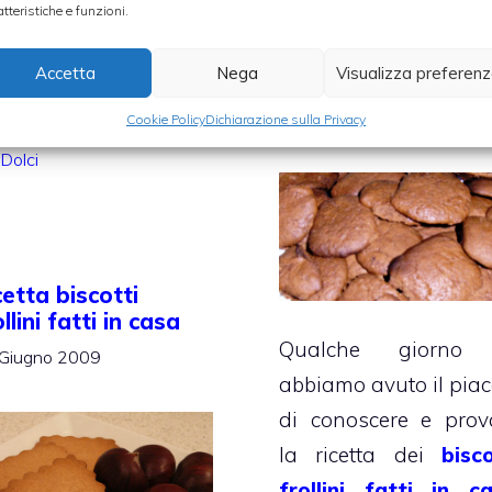
atteristiche e funzioni.
ndente.
Ricetta biscotti al
gredienti per 4
Accetta
Nega
Visualizza preferen
cioccolato
rsone:
22 Giugno 2009
Cookie Policy
Dichiarazione sulla Privacy
Categorie
Dolci
cetta biscotti
llini fatti in casa
Qualche giorno
Giugno 2009
abbiamo avuto il piac
di conoscere e prov
la ricetta dei
bisco
frollini fatti in c