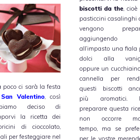
biscotti da the
, cioè
pasticcini casalinghi 
vengono prepar
aggiungendo
all’impasto una fiala 
dolci alla vanig
oppure un cucchiaino
cannella per rend
a poco ci sarà la festa
questi biscotti anc
i
San Valentino
, così
più aromatici. 
biamo deciso di
preparare questa rice
oporvi la ricetta dei
non occorre mo
oricini di cioccolato,
tempo, ma se prefer
ali per festeggiare nel
per le vostre merend