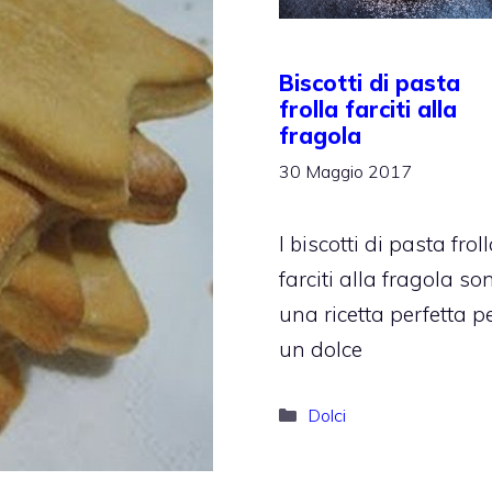
Biscotti di pasta
frolla farciti alla
fragola
30 Maggio 2017
I biscotti di pasta frol
farciti alla fragola so
una ricetta perfetta p
un dolce
Categorie
Dolci