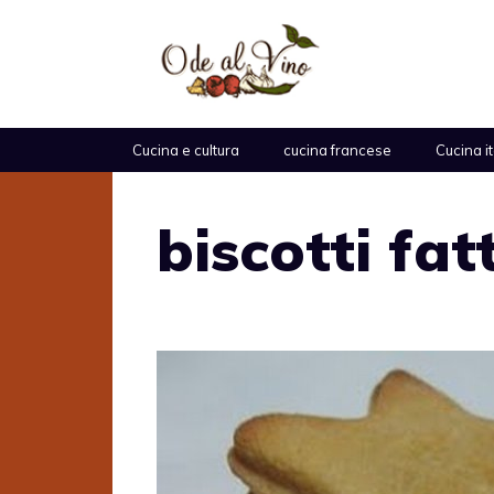
Vai
al
contenuto
Cucina e cultura
cucina francese
Cucina i
biscotti fat