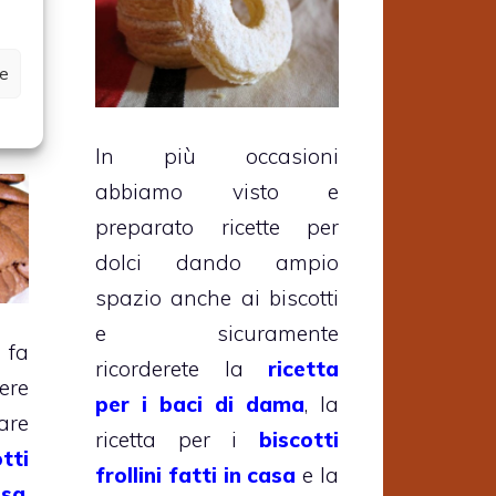
ze
In più occasioni
abbiamo visto e
preparato ricette per
dolci dando ampio
spazio anche ai biscotti
e sicuramente
 fa
ricorderete la
ricetta
ere
per i baci di dama
, la
are
ricetta per i
biscotti
tti
frollini fatti in casa
e la
asa
.