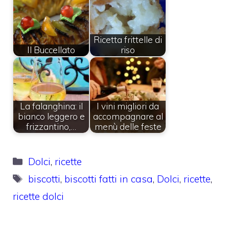
Ricetta frittelle di
Il Buccellato
riso
La falanghina: il
I vini migliori da
bianco leggero e
accompagnare al
frizzantino,…
menù delle feste
Categorie
Dolci
,
ricette
Tag
biscotti
,
biscotti fatti in casa
,
Dolci
,
ricette
,
ricette dolci