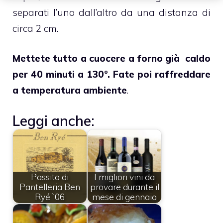
separati l’uno dall’altro da una distanza di
circa 2 cm.
Mettete tutto a cuocere a forno già caldo
per 40 minuti a 130°. Fate poi raffreddare
a temperatura ambiente
.
Leggi anche:
Passito di
I migliori vini da
Pantelleria Ben
provare durante il
Ryé `06
mese di gennaio