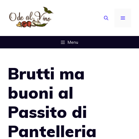
Vai
al
MENU
contenuto
Menu
Brutti ma
buoni al
Passito di
Pantelleria