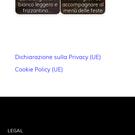
bianco leggero e
accompagnare al
frizzantino,…
menù delle feste
Dichiarazione sulla Privacy (UE)
Cookie Policy (UE)
LEGAL