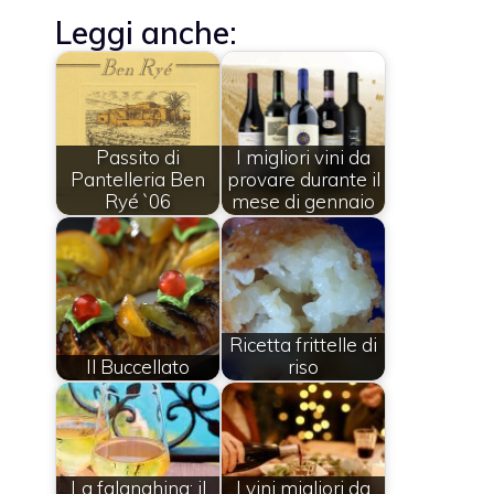
Leggi anche:
Passito di
I migliori vini da
Pantelleria Ben
provare durante il
Ryé `06
mese di gennaio
Ricetta frittelle di
Il Buccellato
riso
La falanghina: il
I vini migliori da