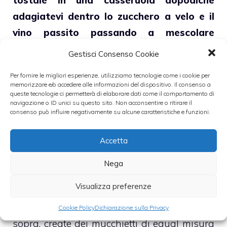
adagiatevi dentro lo zucchero a velo e il
vino passito passando a mescolare
energicamente
.
Gestisci Consenso Cookie
Per fornire le migliori esperienze, utilizziamo tecnologie come i cookie per
In una vaschetta a parte montate l’albume
memorizzare e/o accedere alle informazioni del dispositivo. Il consenso a
d’uovo a neve per poi aggiungervi il
queste tecnologie ci permetterà di elaborare dati come il comportamento di
navigazione o ID unici su questo sito. Non acconsentire o ritirare il
composto con le mandorle che avete
consenso può influire negativamente su alcune caratteristiche e funzioni.
appena creato. Mescolate tutto per qualche
Accetta
secondo aggiungendo piano piano la fecola
di mais.
Nega
Visualizza preferenze
Aiutandovi con un cucchiaio, in una teglia
da forno con una carta da forno adagiata
Cookie Policy
Dichiarazione sulla Privacy
sopra, create dei mucchietti di egual misura