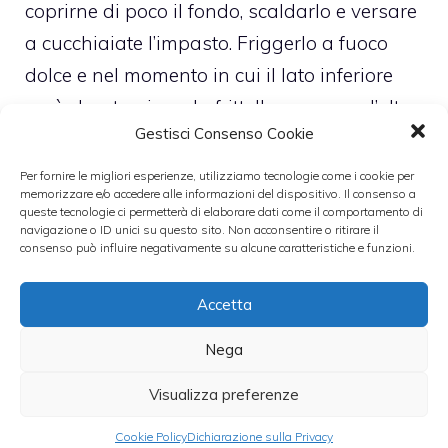
coprirne di poco il fondo, scaldarlo e versare
a cucchiaiate l’impasto. Friggerlo a fuoco
dolce e nel momento in cui il lato inferiore
sarà dorato girare la frittella e cuocere l’altro
Gestisci Consenso Cookie
lato.
Asciugare l’olio in eccesso con la carta
Per fornire le migliori esperienze, utilizziamo tecnologie come i cookie per
memorizzare e/o accedere alle informazioni del dispositivo. Il consenso a
assorbente da cucina e spolverare la frittella
queste tecnologie ci permetterà di elaborare dati come il comportamento di
navigazione o ID unici su questo sito. Non acconsentire o ritirare il
con lo zucchero a velo.
consenso può influire negativamente su alcune caratteristiche e funzioni.
Leggi anche:
Accetta
Nega
Visualizza preferenze
Frittelle di piselli
Castagnaccio:
con salsa allo
ricette con le
Cookie Policy
Dichiarazione sulla Privacy