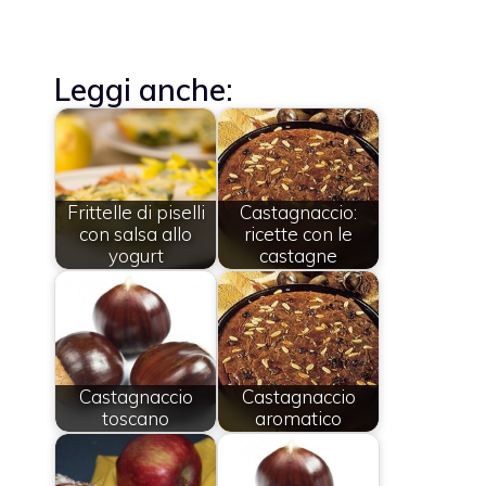
Leggi anche:
Frittelle di piselli
Castagnaccio:
con salsa allo
ricette con le
yogurt
castagne
Castagnaccio
Castagnaccio
toscano
aromatico