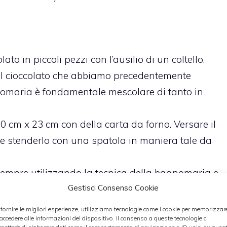
to in piccoli pezzi con l’ausilio di un coltello.
el cioccolato che abbiamo precedentemente
nomaria è fondamentale mescolare di tanto in
0 cm x 23 cm con della carta da forno. Versare il
ia e stenderlo con una spatola in maniera tale da
o sempre utilizzando la tecnica della bagnomaria e
Gestisci Consenso Cookie
il burro.
cioccolata appena sciolta su un fornellino a fuoco
 fornire le migliori esperienze, utilizziamo tecnologie come i cookie per memorizzar
 accedere alle informazioni del dispositivo. Il consenso a queste tecnologie ci
 riso soffiato e mescolare finchè il riso soffiato