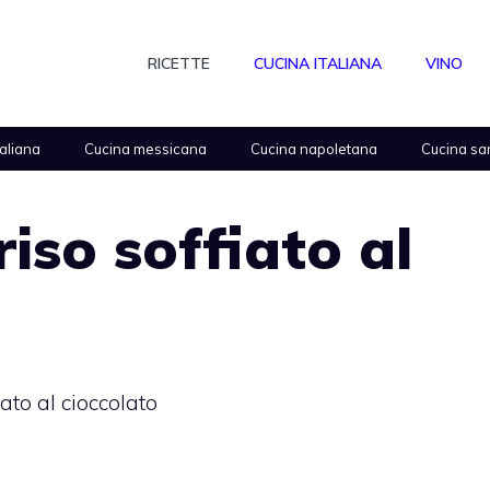
RICETTE
CUCINA ITALIANA
VINO
taliana
Cucina messicana
Cucina napoletana
Cucina sa
riso soffiato al
iato al cioccolato