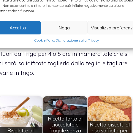
metterà di elaborare dati come il comportamento di navigazione o ID unici su ques
la cioccolata.
o. Non acconsentire o ritirare il consenso può influire negativamente su alcune
atteristiche e funzioni.
ato nella teglia, stenderlo omogeneamente su tutta la
Accetta
Nega
Visualizza preferen
i restanti 150 gr di cioccolato e versarlo sul riso
Cookie Policy
Dichiarazione sulla Privacy
 fuori dal frigo per 4 o 5 ore in maniera tale che si
sarà solidificato toglierlo dalla teglia e tagliare
arle in frigo.
Ricetta torta al
cioccolato e
Ricetta biscotti al
Risolatte al
fragole senza
riso soffiato per