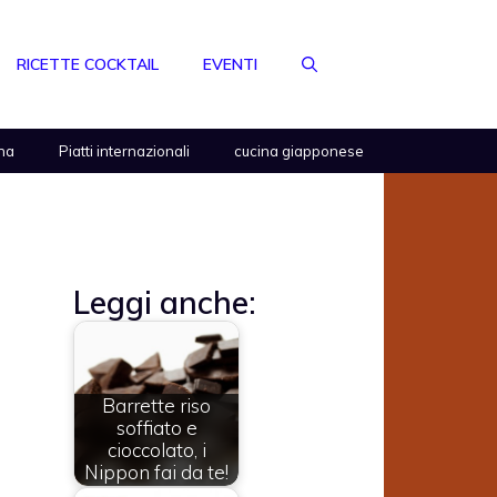
RICETTE COCKTAIL
EVENTI
na
Piatti internazionali
cucina giapponese
Leggi anche:
Barrette riso
soffiato e
cioccolato, i
Nippon fai da te!