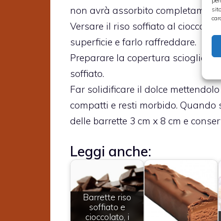
per
non avrà assorbito completamente 
sit
car
Versare il riso soffiato al cioccol
superficie e farlo raffreddare.
Preparare la copertura sciogliendo 
soffiato.
Far solidificare il dolce mettendolo
compatti e resti morbido. Quando si 
delle barrette 3 cm x 8 cm e conserv
Leggi anche:
Barrette riso
soffiato e
cioccolato, i