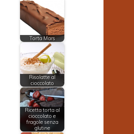
Torta Mars
Risolatte al
cioccolato
Ricetta torta al
cioccolato e
fragole senza
glutine