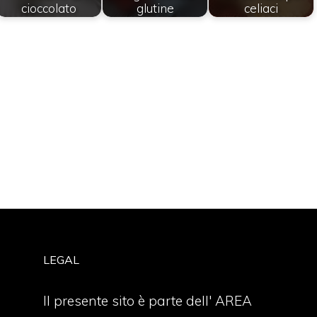
cioccolato
glutine
celiaci
LEGAL
Il presente sito è parte dell' AREA