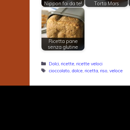
Nippon fai da te!
Torta Mars
Ricetta pane
senza glutine
Categorie
Dolci
,
ricette
,
ricette veloci
Tag
cioccolato
,
dolce
,
ricetta
,
riso
,
veloce