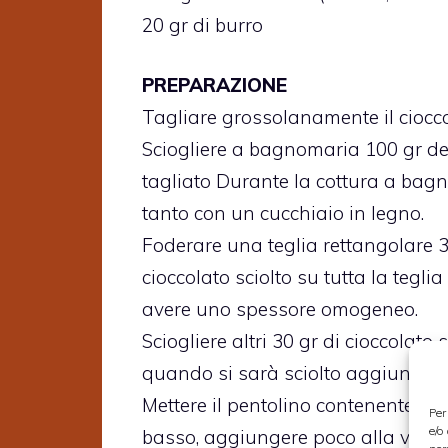
20 gr di burro
PREPARAZIONE
Tagliare grossolanamente il cioccola
Sciogliere a bagnomaria 100 gr d
tagliato Durante la cottura a bag
tanto con un cucchiaio in legno.
Foderare una teglia rettangolare 3
cioccolato sciolto su tutta la tegl
avere uno spessore omogeneo.
Sciogliere altri 30 gr di cioccolat
quando si sarà sciolto aggiungere 
Mettere il pentolino contenente la 
Per
e/o
basso, aggiungere poco alla volta il