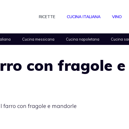
RICETTE
CUCINA ITALIANA
VINO
taliana
Cucina messicana
Cucina napoletana
Cucina sa
arro con fragole e
l farro con fragole e mandorle