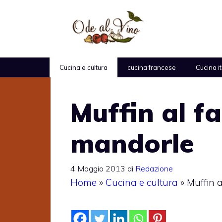
Vai
al
contenuto
Cucina e cultura
cucina francese
Cucina i
Muffin al f
mandorle
4 Maggio 2013
di
Redazione
Home
»
Cucina e cultura
»
Muffin a