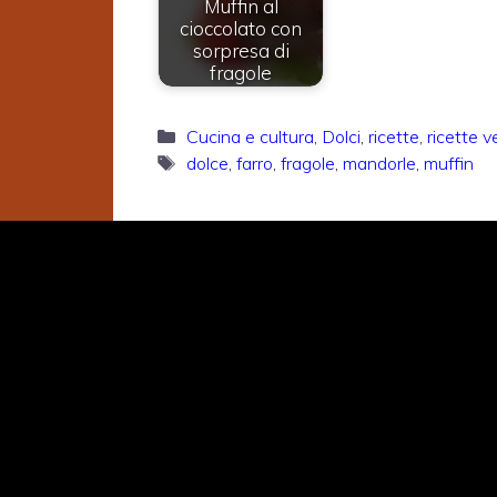
Muffin al
cioccolato con
sorpresa di
fragole
Categorie
Cucina e cultura
,
Dolci
,
ricette
,
ricette v
Tag
dolce
,
farro
,
fragole
,
mandorle
,
muffin