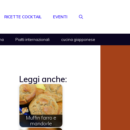
RICETTE COCKTAIL
EVENTI
na
Piatti internazionali
cucina giapponese
Leggi anche:
Muffin farro e
mandorle