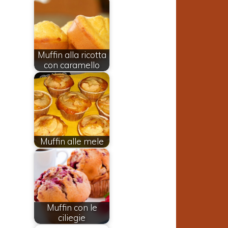
Muffin alla ricotta
con caramello
Muffin alle mele
Muffin con le
ciliegie