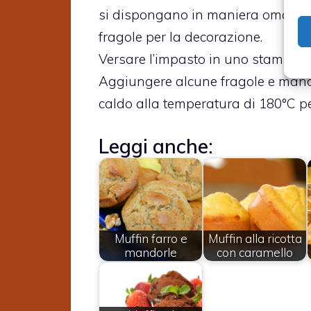
si dispongano in maniera omogene
fragole per la decorazione.
Versare l’impasto in uno stampo pe
Aggiungere alcune fragole e mandor
caldo alla temperatura di 180°C per 
Leggi anche:
Muffin farro e
Muffin alla ricotta
mandorle
con caramello