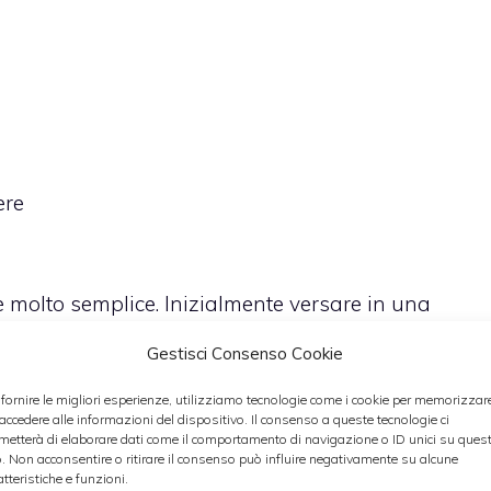
ere
è molto semplice. Inizialmente versare in una
ero di canna grezzo e mescolare il tutto con l’ausilio
Gestisci Consenso Cookie
tina di lievito chimico in polvere, lo yogurt, le
 fornire le migliori esperienze, utilizziamo tecnologie come i cookie per memorizzar
 di oliva e continuare ad amalgamare finché non
 accedere alle informazioni del dispositivo. Il consenso a queste tecnologie ci
metterà di elaborare dati come il comportamento di navigazione o ID unici su ques
vare, pulire e tagliare a pezzettini le fragole.
o. Non acconsentire o ritirare il consenso può influire negativamente su alcune
e le mandorle a lamelle e mescolare facendo si che
atteristiche e funzioni.