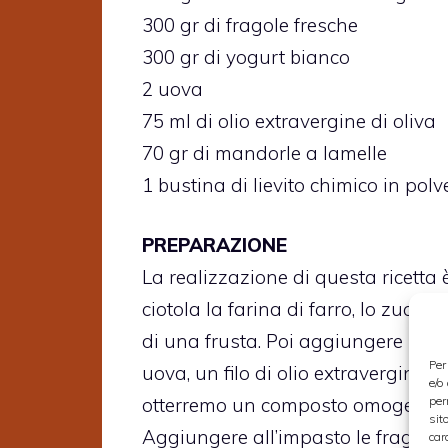
300 gr di fragole fresche
300 gr di yogurt bianco
2 uova
75 ml di olio extravergine di oliva
70 gr di mandorle a lamelle
1 bustina di lievito chimico in polv
PREPARAZIONE
La realizzazione di questa ricetta 
ciotola la farina di farro, lo zucch
di una frusta. Poi aggiungere la bus
Per
uova, un filo di olio extravergine
e/o
per
otterremo un composto omogeneo. La
sit
Aggiungere all’impasto le fragole 
car