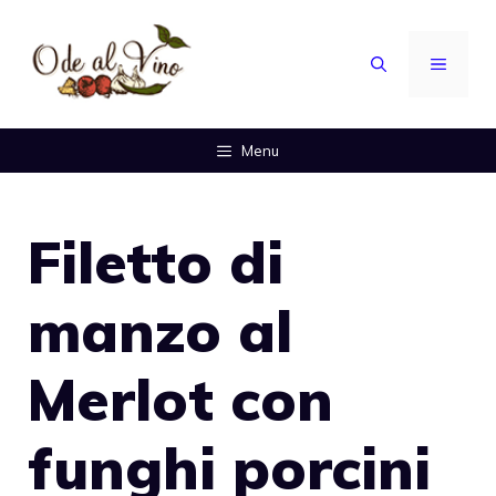
Vai
al
MENU
contenuto
Menu
Filetto di
manzo al
Merlot con
funghi porcini