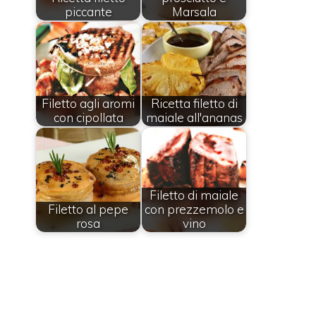
piccante
Marsala
Filetto agli aromi
Ricetta filetto di
con cipollata
maiale all'ananas
Filetto di maiale
Filetto al pepe
con prezzemolo e
rosa
vino