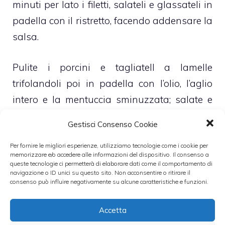
minuti per lato i filetti, salateli e glassateli in
padella con il ristretto, facendo addensare la
salsa.
Pulite i porcini e tagliatell a lamelle
trifolandoli poi in padella con l’olio, l’aglio
intero e la mentuccia sminuzzata; salate e
pepate. Tagliate la polenta a fette (foto 1) e
Gestisci Consenso Cookie
piastratela in una `padella antiaderente con
poco olio o sulla piastra in ghisa (foto 2).
Per fornire le migliori esperienze, utilizziamo tecnologie come i cookie per
memorizzare e/o accedere alle informazioni del dispositivo. Il consenso a
queste tecnologie ci permetterà di elaborare dati come il comportamento di
navigazione o ID unici su questo sito. Non acconsentire o ritirare il
Servite i filetti con il loro fondo di cottura,
consenso può influire negativamente su alcune caratteristiche e funzioni.
accompagnandoli con i funghi e la
polentina ben croccante tagliata a dadini.
Accetta