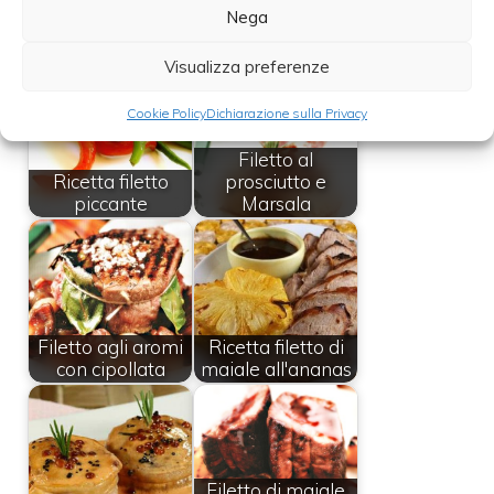
Nega
Leggi anche:
Visualizza preferenze
Cookie Policy
Dichiarazione sulla Privacy
Filetto al
Ricetta filetto
prosciutto e
piccante
Marsala
Filetto agli aromi
Ricetta filetto di
con cipollata
maiale all'ananas
Filetto di maiale