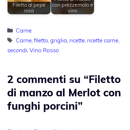
Filetto al pepe
con prezzemolo e
rosa
vino
Categorie
Carne
Tag
Carne
,
filetto
,
griglia
,
ricette
,
ricette carne
,
secondi
,
Vino Rosso
2 commenti su “Filetto
di manzo al Merlot con
funghi porcini”