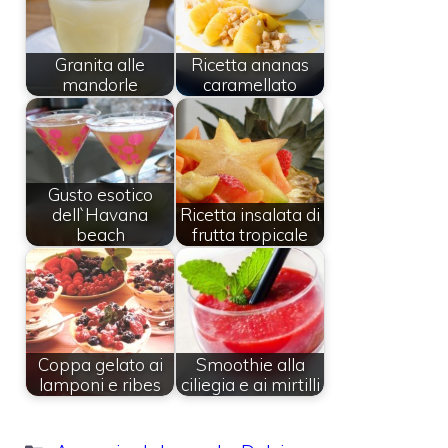
Granita alle
Ricetta ananas
mandorle
caramellato
Gusto esotico
dell`Havana
Ricetta insalata di
beach
frutta tropicale
Coppa gelato ai
Smoothie alla
lamponi e ribes
ciliegia e ai mirtilli