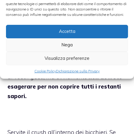
Mettete
l’ananas
, il
succo
di
limone
, la
queste tecnologie ci permetterà di elaborare dati come il comportamento di
navigazione o ID unici su questo sito. Non acconsentire o ritirare il
scorza grattugiata del lime
, il
ghiaccio
e lo
consenso può influire negativamente su alcune caratteristiche e funzioni.
yogurt
bianco all’interno del
frullatore
.
Accetta
Lasciate frullare tutto e quando avrete
Nega
ottenuto un
composto omogeneo
e
spumoso allora dovrete
aggiungere anche
Visualizza preferenze
lo zucchero
. La quantità può variare in base
Cookie Policy
Dichiarazione sulla Privacy
ai vostri gusti, ma ovviamente
non dovrete
esagerare per non coprire tutti i restanti
sapori.
Servite il crush all’interno dei bicchieri. Se