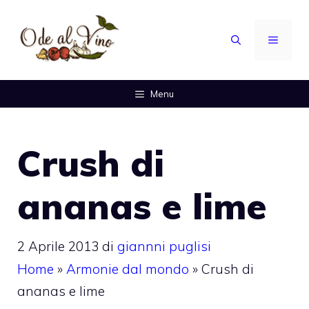
Vai
al
MENU
contenuto
Menu
Crush di
ananas e lime
2 Aprile 2013
di
giannni puglisi
Home
»
Armonie dal mondo
»
Crush di
ananas e lime