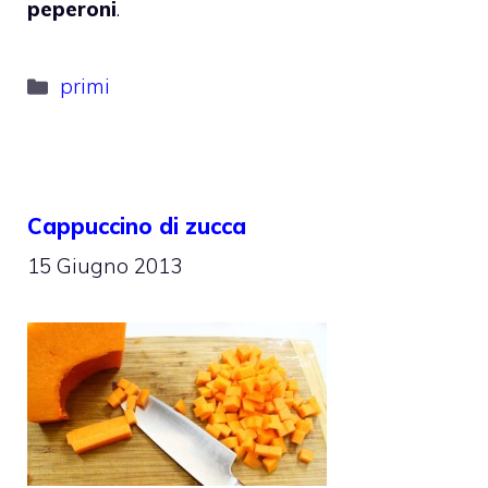
peperoni
.
Categorie
primi
Cappuccino di zucca
15 Giugno 2013