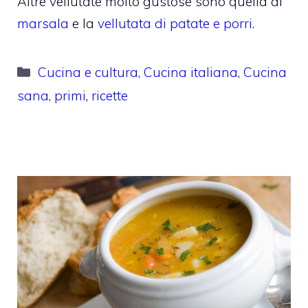
Altre vellutate molto gustose sono quella al
marsala
e la
vellutata di patate e porri
.
Categorie
Cucina e cultura
,
Cucina italiana
,
Cucina
sana
,
primi
,
ricette