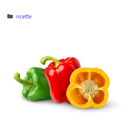
Categorie
ricette