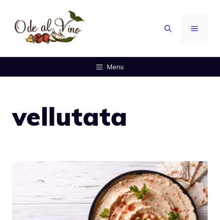
Vai
al
MENU
contenuto
Menu
vellutata