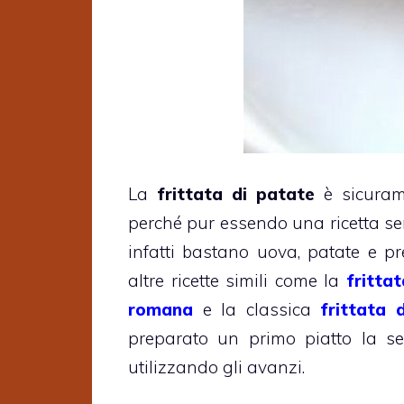
La
frittata di patate
è sicurame
perché pur essendo una ricetta s
infatti bastano uova, patate e p
altre ricette simili come la
fritta
romana
e la classica
frittata 
preparato un primo piatto la s
utilizzando gli avanzi.