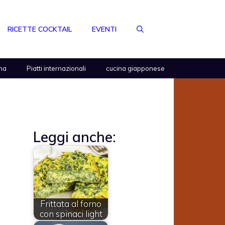
RICETTE COCKTAIL
EVENTI
na
Piatti internazionali
cucina giapponese
Leggi anche:
Frittata al forno
con spinaci light