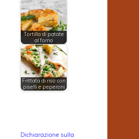
Tortilla di patate
al forno
,
,
Frittata di riso con
o
piselli e peperoni
a
o
o
Dichiarazione sulla