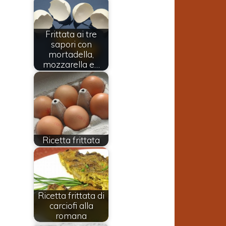
Frittata ai tre
sapori con
mortadella,
mozzarella e…
Ricetta frittata
Ricetta frittata di
carciofi alla
romana