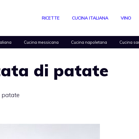
RICETTE
CUCINA ITALIANA
VINO
taliana
Cucina messicana
Cucina napoletana
Cucina sa
tata di patate
i patate