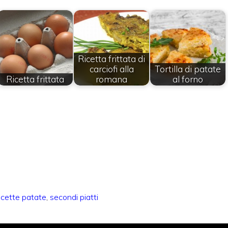
Ricetta frittata di
carciofi alla
Tortilla di patate
Ricetta frittata
romana
al forno
icette patate
,
secondi piatti