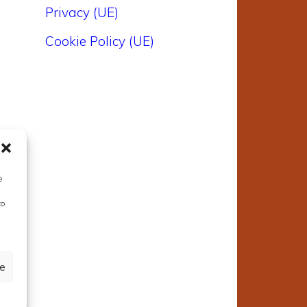
Privacy (UE)
Cookie Policy (UE)
e
n
to
e
r
ze
e
n