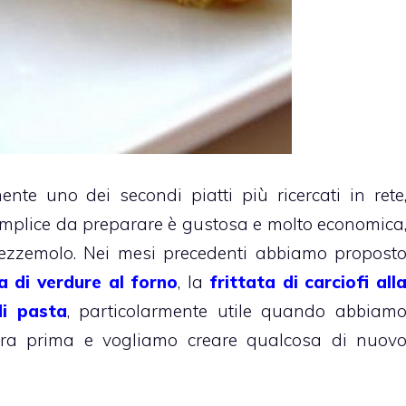
nte uno dei secondi piatti più ricercati in rete
emplice da preparare è gustosa e molto economica
rezzemolo. Nei mesi precedenti abbiamo propost
ta di verdure al forno
, la
frittata di carciofi all
di pasta
, particolarmente utile quando abbiam
era prima e vogliamo creare qualcosa di nuov