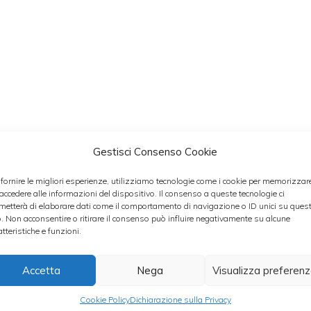
Gestisci Consenso Cookie
 fornire le migliori esperienze, utilizziamo tecnologie come i cookie per memorizzar
fettine, quindi fatele lessare per 10 minuti circa i
 accedere alle informazioni del dispositivo. Il consenso a queste tecnologie ci
metterà di elaborare dati come il comportamento di navigazione o ID unici su ques
ine del tempo stabilito ponete in un recipient
o. Non acconsentire o ritirare il consenso può influire negativamente su alcune
no, sale, pepe, noce moscata e solo dopo ave
atteristiche e funzioni.
ti anche le patate a fette.
Accetta
Nega
Visualizza preferen
rgine di oliva in una padella antiaderente e fat
i per lato, prestando grande attenzione affinché no
Cookie Policy
Dichiarazione sulla Privacy