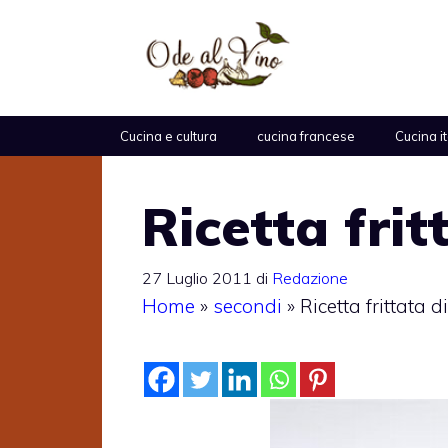
Vai
al
contenuto
Cucina e cultura
cucina francese
Cucina i
Ricetta frit
27 Luglio 2011
di
Redazione
Home
»
secondi
»
Ricetta frittata d