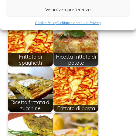
Visualizza preferenze
Leggi anche:
Cookie Policy
Dichiarazione sulla Privacy
Frittata di
Ricetta frittata di
spaghetti
patate
Ricetta frittata di
zucchine
Frittata di pasta