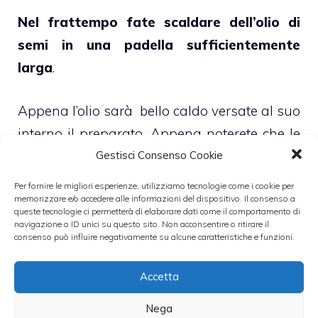
Nel frattempo fate scaldare dell’olio di
semi in una padella sufficientemente
larga
.
Appena l’olio sarà bello caldo versate al suo
interno il preparato. Appena noterete che le
uova cominciano a diventare dure girate la
Gestisci Consenso Cookie
frittata sottosopra stando però attenti a non
Per fornire le migliori esperienze, utilizziamo tecnologie come i cookie per
memorizzare e/o accedere alle informazioni del dispositivo. Il consenso a
romperla.
queste tecnologie ci permetterà di elaborare dati come il comportamento di
navigazione o ID unici su questo sito. Non acconsentire o ritirare il
consenso può influire negativamente su alcune caratteristiche e funzioni.
Appena la frittata sarà pronta tagliatela a
spicchi e mettetela calda nei piatti. La frittata
Accetta
può essere mangiata accompagnata con
Nega
del pane.