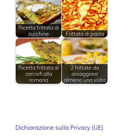
Ricetta frittata di
zucchine
Frittata di pasta
Ricetta frittata di
2 frittate da
carciofi alla
assaggiare
romana
almeno una volta
Dichiarazione sulla Privacy (UE)