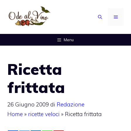
Vai
al
MENU
contenuto
Menu
Ricetta
frittata
26 Giugno 2009
di
Redazione
Home
»
ricette veloci
»
Ricetta frittata