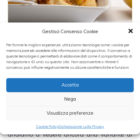
Gestisci Consenso Cookie
Poco tempo fa abbiamo visto come
Per fornire le migliori esperienze, utilizziamo tecnologie come i cookie per
memorizzare e/o accedere alle informazioni del dispositivo. Il consenso a
preparare delle
patate gratinate
, con
queste tecnologie ci permetterà di elaborare dati come il comportamento di
navigazione o ID unici su questo sito. Non acconsentire o ritirare il
pancetta e parmigiano reggiano, ma in
consenso può influire negativamente su alcune caratteristiche e funzioni.
passato avevamo anche creato la versione
delle
patate gratinate con provola e
Accetta
prosciutto
.
Nega
Visualizza preferenze
Con le patate si possono creare moltissimi
piatti, come le
patate ripiene
, ma oggi
Cookie Policy
Dichiarazione sulla Privacy
andiamo a vedere ancora una variante di