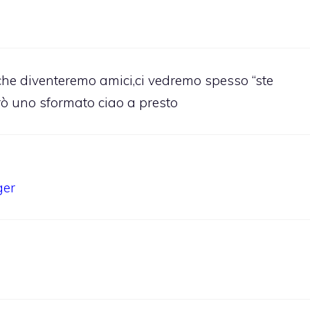
che diventeremo amici,ci vedremo spesso “ste
rò uno sformato ciao a presto
ger