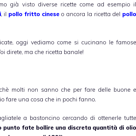
mo già visto diverse ricette come ad esempio i
i
, il
pollo fritto cinese
o ancora la ricetta del
poll
licate, oggi vediamo come si cucinano le famos
oi direte, ma che ricetta banale!
chè molti non sanno che per fare delle buone 
rio fare una cosa che in pochi fanno.
agliatele a bastoncino cercando di ottenerle tutt
 punto fate bollire una discreta quantità di oli