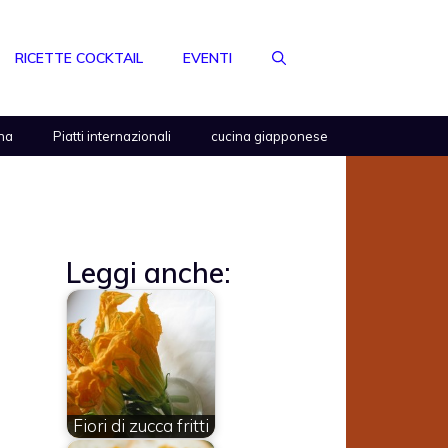
RICETTE COCKTAIL
EVENTI
na
Piatti internazionali
cucina giapponese
Leggi anche:
Fiori di zucca fritti