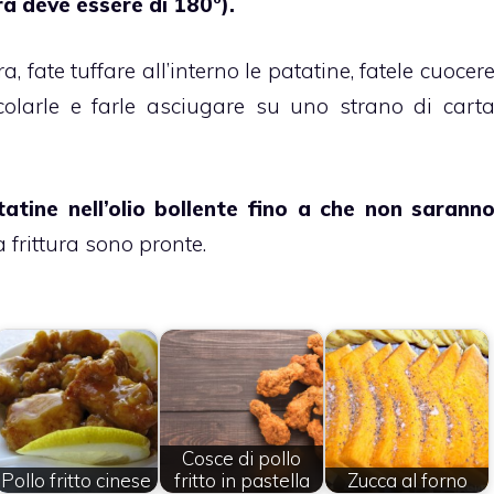
ra deve essere di 180°).
fate tuffare all’interno le patatine, fatele cuocer
olarle e farle asciugare su uno strano di cart
atine nell’olio bollente fino a che non sarann
a frittura sono pronte.
Cosce di pollo
Pollo fritto cinese
fritto in pastella
Zucca al forno