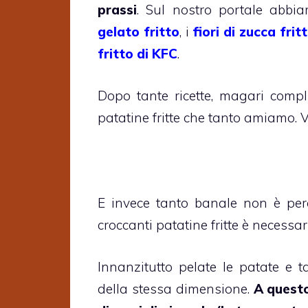
prassi
. Sul nostro portale abbia
gelato fritto
, i
fiori di zucca fritt
fritto di KFC
.
Dopo tante ricette, magari comp
patatine fritte che tanto amiamo. V
E invece tanto banale non è per
croccanti patatine fritte è necessa
Innanzitutto pelate le patate e t
della stessa dimensione.
A questo