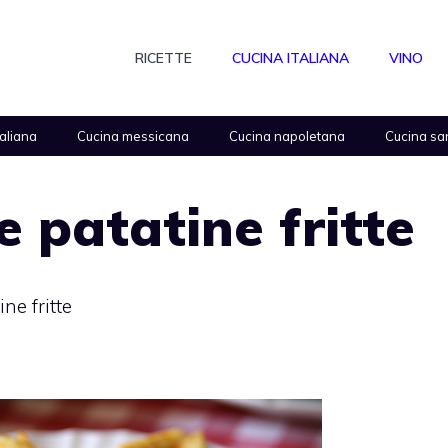
RICETTE
CUCINA ITALIANA
VINO
taliana
Cucina messicana
Cucina napoletana
Cucina sa
e patatine fritte
ne fritte