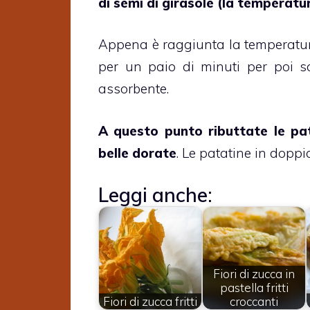
di semi di girasole (la temperatu
Appena è raggiunta la temperatura, 
per un paio di minuti per poi sc
assorbente.
A questo punto ributtate le pat
belle dorate
. Le patatine in doppi
Leggi anche:
Fiori di zucca in
pastella fritti
Fiori di zucca fritti
croccanti