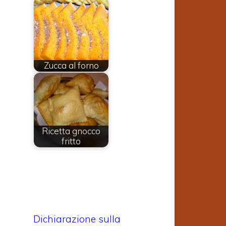
l
o
Zucca al forno
e
Ricetta gnocco
fritto
e
e
o
Dichiarazione sulla