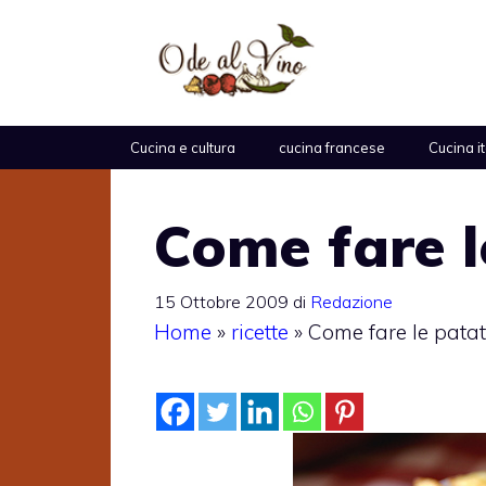
Vai
al
contenuto
Cucina e cultura
cucina francese
Cucina i
Come fare l
15 Ottobre 2009
di
Redazione
Home
»
ricette
»
Come fare le patati