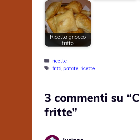
Ricetta gnocco
fritto
Categorie
ricette
Tag
fritti
,
patate
,
ricette
3 commenti su “C
fritte”