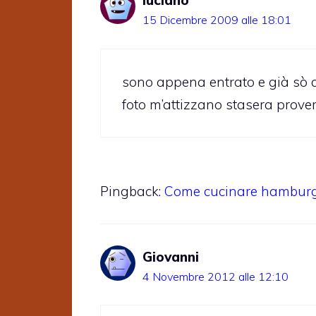
luciano
15 Dicembre 2009 alle 18:01
sono appena entrato e già sò 
foto m’attizzano stasera prove
Pingback:
Come cucinare hambur
Giovanni
4 Novembre 2012 alle 12:10