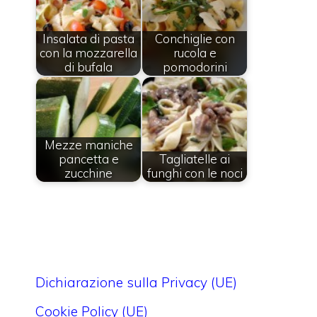
Insalata di pasta
Conchiglie con
con la mozzarella
rucola e
di bufala
pomodorini
Mezze maniche
pancetta e
Tagliatelle ai
zucchine
funghi con le noci
Dichiarazione sulla Privacy (UE)
Cookie Policy (UE)