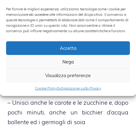
sottili, anche il porro che, successivamente,
Per fornire le migliori esperienze, utilizziamo tecnologie come i cookie per
memorizzare e/o accedere alle informazioni del dispositivo. Il consenso a
verserai in una capiente padella
queste tecnologie ci permetterà di elaborare dati come il comportamento di
navigazione o ID unici su questo sito. Non acconsentire o ritirare il
antiaderente e fai delicatamente appassire
consenso può influire negativamente su alcune caratteristiche e funzioni.
insieme a poco olio di semi
Accetta
– Taglia a listarelle sottili anche il pollo che,
Nega
dopo aver passato nella maizena,
aggiungerai al porro e farai rosolare
Visualizza preferenze
vivacemente
Cookie Policy
Dichiarazione sulla Privacy
– Unisci anche le carote e le zucchine e, dopo
pochi minuti, anche un bicchier d’acqua
bollente ed i germogli di soia