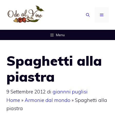
Vai
al
MENU
contenuto
Menu
Spaghetti alla
piastra
9 Settembre 2012
di
giannni puglisi
Home
»
Armonie dal mondo
»
Spaghetti alla
piastra