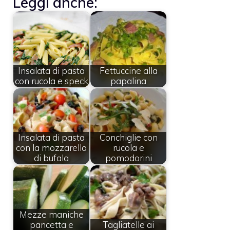
Leggi anche:
Insalata di pasta
Fettuccine alla
con rucola e speck
papalina
Insalata di pasta
Conchiglie con
con la mozzarella
rucola e
di bufala
pomodorini
Mezze maniche
pancetta e
Tagliatelle ai