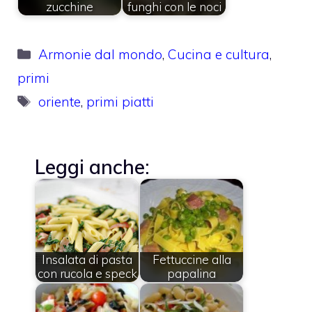
zucchine
funghi con le noci
Categorie
Armonie dal mondo
,
Cucina e cultura
,
primi
Tag
oriente
,
primi piatti
Leggi anche:
Insalata di pasta
Fettuccine alla
con rucola e speck
papalina