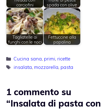
carciofini
spada con olive
Tagliatelle ai
Fettuccine alla
funghi con le noci
papalina
Categorie
Cucina sana
,
primi
,
ricette
Tag
insalata
,
mozzarella
,
pasta
1 commento su
“Insalata di pasta con