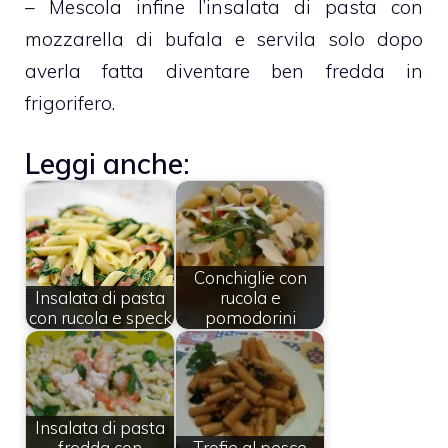
– Mescola infine l’insalata di pasta con
mozzarella di bufala e servila solo dopo
averla fatta diventare ben fredda in
frigorifero.
Leggi anche:
Conchiglie con
Insalata di pasta
rucola e
con rucola e speck
pomodorini
Insalata di pasta
fredda con
Trofie al pesce