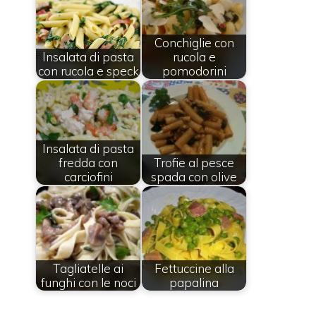
Conchiglie con
Insalata di pasta
rucola e
con rucola e speck
pomodorini
Insalata di pasta
fredda con
Trofie al pesce
carciofini
spada con olive
Tagliatelle ai
Fettuccine alla
funghi con le noci
papalina