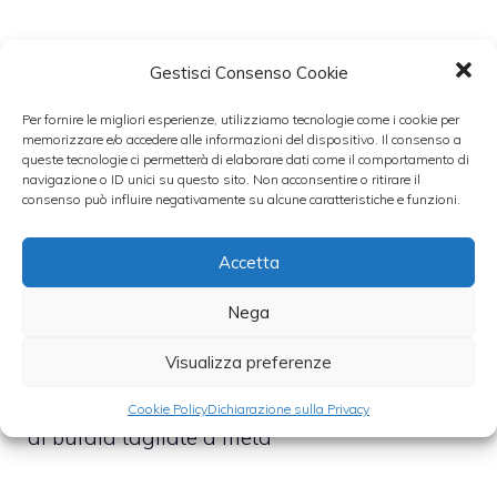
– Aggiungi ai pomodorini anche le olive
Gestisci Consenso Cookie
nere, opportunamente snocciolate e ridotte a
Per fornire le migliori esperienze, utilizziamo tecnologie come i cookie per
pezzetti, non troppo piccoli, e lascia
memorizzare e/o accedere alle informazioni del dispositivo. Il consenso a
insaporire l’insalata per ulteriori 10 minuti
queste tecnologie ci permetterà di elaborare dati come il comportamento di
navigazione o ID unici su questo sito. Non acconsentire o ritirare il
consenso può influire negativamente su alcune caratteristiche e funzioni.
– Cuoci infine la pasta che, una volta ben al
dente, scolerai accuratamente e fari
Accetta
completamente raffreddare
Nega
Visualizza preferenze
– Una volta pronta unisci la pasta al
condimento ed unisci al tutto le mozzarelle
Cookie Policy
Dichiarazione sulla Privacy
di bufala tagliate a metà