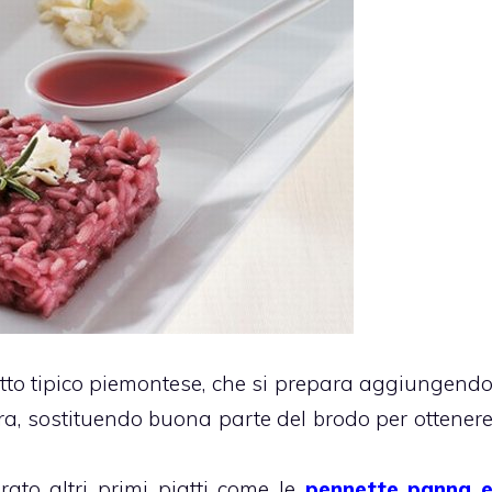
tto tipico piemontese, che si prepara aggiungend
a, sostituendo buona parte del brodo per ottener
ato altri primi piatti come le
pennette panna 