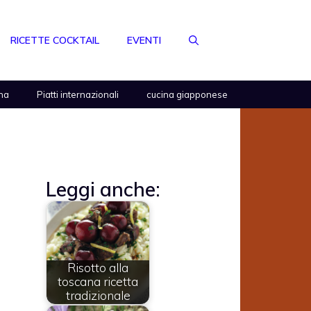
RICETTE COCKTAIL
EVENTI
na
Piatti internazionali
cucina giapponese
Leggi anche:
Risotto alla
toscana ricetta
tradizionale