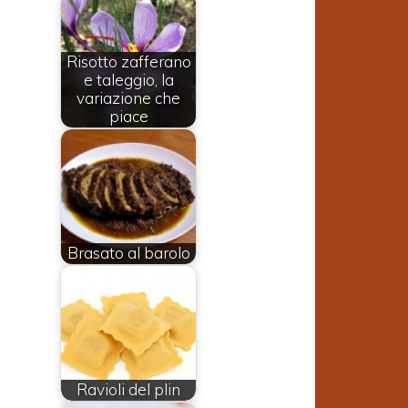
Risotto zafferano
e taleggio, la
variazione che
piace
Brasato al barolo
o
e
Ravioli del plin
e