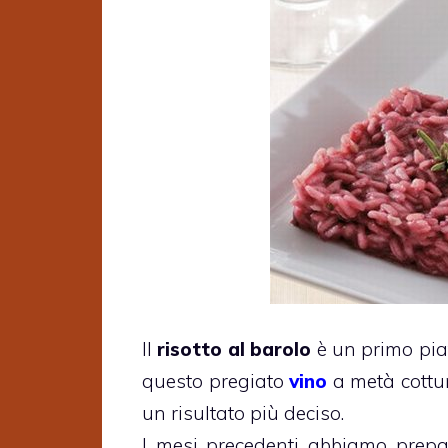
Il
risotto al barolo
è un primo pia
questo pregiato
vino
a metà cottur
un risultato più deciso.
I mesi precedenti abbiamo prepar