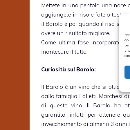
Mettete in una pentola una noce di
aggiungete in riso e fatelo tostar
il Barolo e poi quando il riso sar
avere un risultato migliore.
Per
e/o
Come ultima fase incorporate un
per
sit
mantecare il tutto.
car
Curiosità sul Barolo:
Il Barolo è un vino che si ottiene
dalla famiglia Falletti, Marchesi 
di questo vino. Il Barolo ha ott
garantita, infatti per ottenere 
invecchiamento di almeno 3 anni in