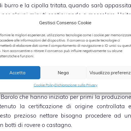
 burro e la cipolla tritata, quando sarà appassit
e per alcuni minuti continuando a mescolare. Unit
Gestisci Consenso Cookie
à cotto aggiungete alcuni mestoli di brodo caldo pe
 fornire le migliori esperienze, utilizziamo tecnologie come i cookie per memorizzar
 accedere alle informazioni del dispositivo. Il consenso a queste tecnologie ci
a noce di burro e il parmigiano grattugiato pe
metterà di elaborare dati come il comportamento di navigazione o ID unici su ques
o. Non acconsentire o ritirare il consenso può influire negativamente su alcune
atteristiche e funzioni.
Accetta
Nega
Visualizza preferen
Cookie Policy
Dichiarazione sulla Privacy
 dalla fermentazione del Nebbiolo e prende il nom
di Barolo che hanno iniziato per primi la produzion
enuto la certificazione di origine controllata 
questo prezioso nettare bisogna procedere ad u
 botti di rovere o castagno.