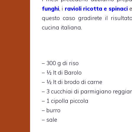
funghi
, i
ravioli ricotta e spinaci
e
questo caso gradirete il risulta
cucina italiana.
– 300 g di riso
– ½ lt di Barolo
– ½ lt di brodo di carne
– 3 cucchiai di parmigiano reggia
– 1 cipolla piccola
– burro
– sale