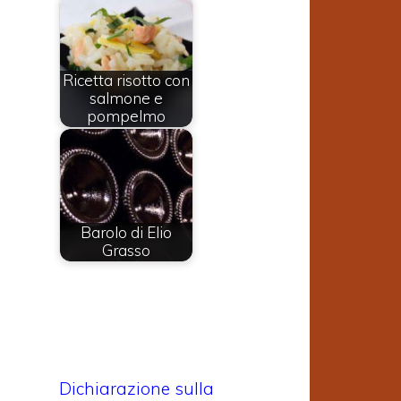
n
a
Ricetta risotto con
salmone e
pompelmo
Barolo di Elio
Grasso
Dichiarazione sulla