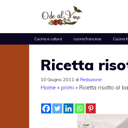
Vai
al
contenuto
Cucina e cultura
cucina francese
Cucina i
Ricetta riso
10 Giugno 2011
di
Redazione
Home
»
primi
»
Ricetta risotto al b