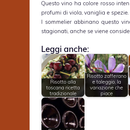
Questo vino ha colore rosso inten
profumi di viola, vaniglia e spezie.
I sommelier abbinano questo vino
stagionati, anche se viene conside
Leggi anche:
Risotto zafferano
Risotto alla
e taleggio, la
toscana ricetta
variazione che
tradizionale
piace