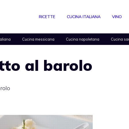
RICETTE
CUCINA ITALIANA
VINO
taliana
Cucina messicana
Cucina napoletana
Cucina sa
tto al barolo
arolo