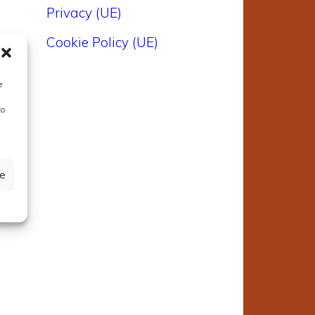
Privacy (UE)
a
e
Cookie Policy (UE)
r
e
r
to
ze
e
e
e
n