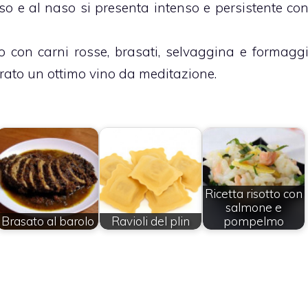
so e al naso si presenta intenso e persistente co
 con carni rosse, brasati, selvaggina e formagg
rato un ottimo vino da meditazione.
Ricetta risotto con
salmone e
Brasato al barolo
Ravioli del plin
pompelmo