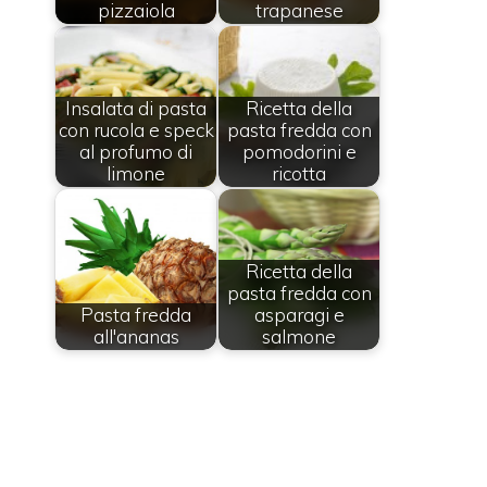
pizzaiola
trapanese
Insalata di pasta
Ricetta della
con rucola e speck
pasta fredda con
al profumo di
pomodorini e
limone
ricotta
Ricetta della
pasta fredda con
Pasta fredda
asparagi e
all'ananas
salmone