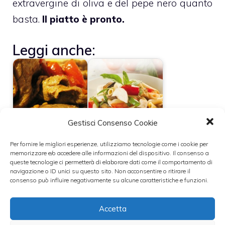
extravergine di oliva e del pepe nero quanto
basta.
Il piatto è pronto.
Leggi anche:
Ricetta carne alla
Pasta alla
Gestisci Consenso Cookie
pizzaiola
trapanese
Per fornire le migliori esperienze, utilizziamo tecnologie come i cookie per
memorizzare e/o accedere alle informazioni del dispositivo. Il consenso a
queste tecnologie ci permetterà di elaborare dati come il comportamento di
Insalata di pasta
Ricetta della
navigazione o ID unici su questo sito. Non acconsentire o ritirare il
consenso può influire negativamente su alcune caratteristiche e funzioni.
con rucola e speck
pasta fredda con
al profumo di
pomodorini e
limone
ricotta
Accetta