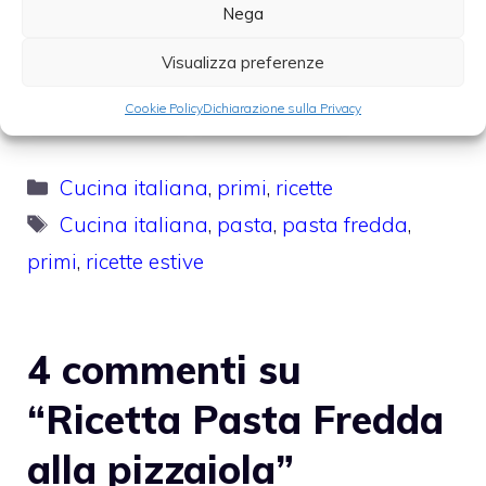
Nega
Ricetta della
Visualizza preferenze
pasta fredda con
Pasta fredda
asparagi e
Cookie Policy
Dichiarazione sulla Privacy
all'ananas
salmone
Categorie
Cucina italiana
,
primi
,
ricette
Tag
Cucina italiana
,
pasta
,
pasta fredda
,
primi
,
ricette estive
4 commenti su
“Ricetta Pasta Fredda
alla pizzaiola”