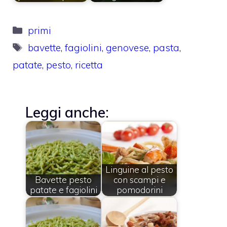
Categorie
primi
Tag
bavette
,
fagiolini
,
genovese
,
pasta
,
patate
,
pesto
,
ricetta
Leggi anche:
Linguine al pesto
Bavette pesto
con scampi e
patate e fagiolini
pomodorini