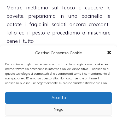
Mentre mettiamo sul fuoco a cuocere le
bavette, prepariamo in una bacinella le
patate, i fagiolini scolati ancora croccanti,
l’olio ed il pesto e procediamo a mischiare
bene il tutto.
Gestisci Consenso Cookie
Scoliamo la pasta ed insieme ad un po’ di
acqua di cottura
(che mischiamo al pesto)
Per fornire le migliori esperienze, utilizziamo tecnologie come i cookie per
memorizzare e/o accedere alle informazioni del dispositivo. Il consenso a
la versiamo nella bacinella.
queste tecnologie ci permetterà di elaborare dati come il comportamento di
navigazione o ID unici su questo sito. Non acconsentire o ritirare il
consenso può influire negativamente su alcune caratteristiche e funzioni.
Si può servire la pasta ornando il piatto con
delle
foglioline di basilico
.
Accetta
Nega
Leggi anche: