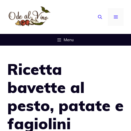
Vai
al
MENU
contenuto
Menu
Ricetta
bavette al
pesto, patate e
fagiolini