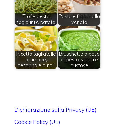
Trofie pesto
Pasta e fagioli alla
fagiolini e patate
veneta
Ricetta tagliatelle
Bruschette a base
al limone,
di pesto, veloci e
pecorino e pinoli
gustose
Dichiarazione sulla Privacy (UE)
Cookie Policy (UE)