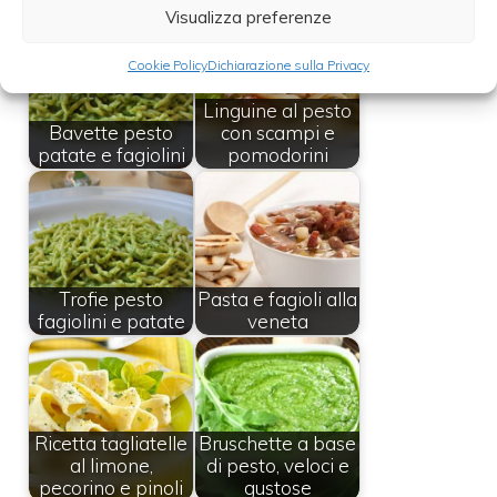
Visualizza preferenze
Cookie Policy
Dichiarazione sulla Privacy
Linguine al pesto
Bavette pesto
con scampi e
patate e fagiolini
pomodorini
Trofie pesto
Pasta e fagioli alla
fagiolini e patate
veneta
Ricetta tagliatelle
Bruschette a base
al limone,
di pesto, veloci e
pecorino e pinoli
gustose