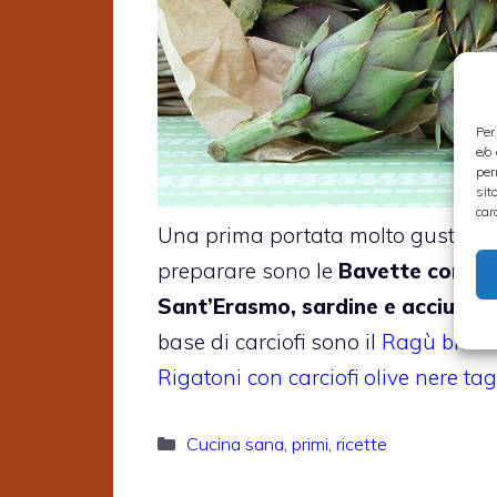
Per
e/o
per
sit
car
Una prima portata molto gustose 
preparare sono le
Bavette con car
Sant’Erasmo, sardine e acciughe
base di carciofi sono il
Ragù bianco
Rigatoni con carciofi olive nere ta
Categorie
Cucina sana
,
primi
,
ricette