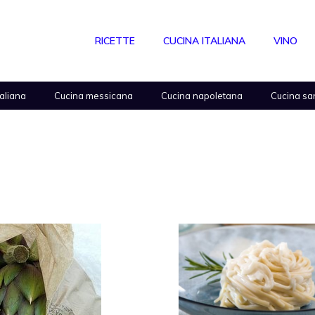
RICETTE
CUCINA ITALIANA
VINO
taliana
Cucina messicana
Cucina napoletana
Cucina sa