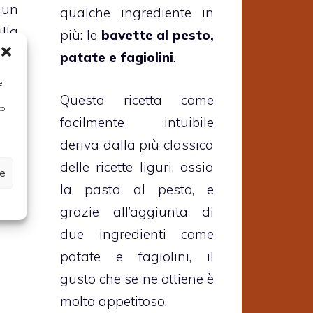
un
qualche ingrediente in
lla
più: le
bavette al pesto,
di
patate e fagiolini
.
ato
e
al
Questa ricetta come
to
facilmente intuibile
deriva dalla più classica
delle ricette liguri, ossia
ze
la pasta al pesto, e
grazie all’aggiunta di
due ingredienti come
patate e fagiolini, il
gusto che se ne ottiene è
molto appetitoso.