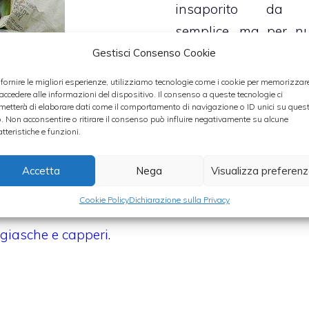
insaporito da 
semplice, ma per nu
banale,
sugo 
Gestisci Consenso Cookie
pomodori
aromatizz
 fornire le migliori esperienze, utilizziamo tecnologie come i cookie per memorizzar
allo
speck
ed 
 accedere alle informazioni del dispositivo. Il consenso a queste tecnologie ci
metterà di elaborare dati come il comportamento di navigazione o ID unici su ques
peperoncino
.
o. Non acconsentire o ritirare il consenso può influire negativamente su alcune
atteristiche e funzioni.
e semplice da
Categorie
Cucina italiana
,
Cucina
ciofi di
Accetta
Nega
Visualizza preferen
sana
,
primi
. Altri primi piatti a
Cookie Policy
Dichiarazione sulla Privacy
 di carciofi
e i
ggiasche e capperi
.