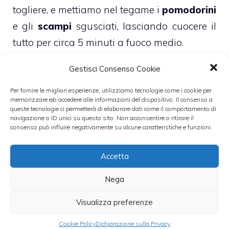
togliere, e mettiamo nel tegame i
pomodorini
e gli
scampi
sgusciati, lasciando cuocere il
tutto per circa 5 minuti a fuoco medio.
Gestisci Consenso Cookie
Nel frattempo facciamo cuocere la pasta in
acqua poco salata, dunque la scoliamo e la
Per fornire le migliori esperienze, utilizziamo tecnologie come i cookie per
memorizzare e/o accedere alle informazioni del dispositivo. Il consenso a
uniamo al pesto e poi agli altri ingredienti
queste tecnologie ci permetterà di elaborare dati come il comportamento di
navigazione o ID unici su questo sito. Non acconsentire o ritirare il
nel tegame, facendo amalgamare bene il
consenso può influire negativamente su alcune caratteristiche e funzioni.
tutto.
Accetta
Leggi anche:
Nega
Visualizza preferenze
Cookie Policy
Dichiarazione sulla Privacy
Ricetta bavette al