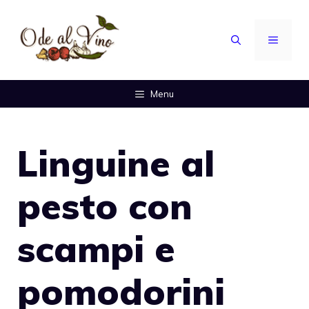
Vai
al
MENU
contenuto
Menu
Linguine al
pesto con
scampi e
pomodorini