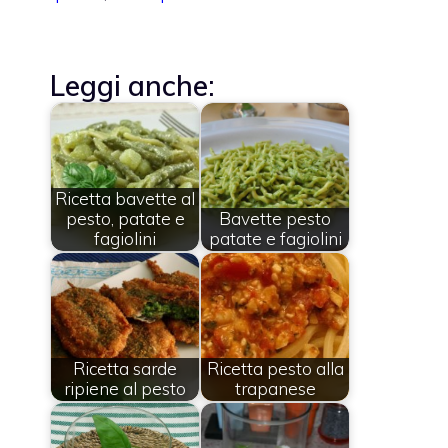
Leggi anche:
Ricetta bavette al
pesto, patate e
Bavette pesto
fagiolini
patate e fagiolini
Ricetta sarde
Ricetta pesto alla
ripiene al pesto
trapanese