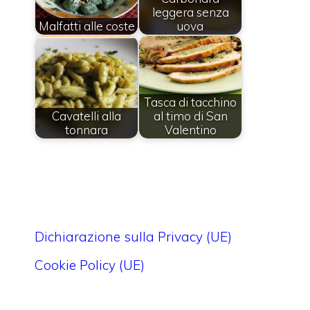
leggera senza
Malfatti alle coste
uova
Tasca di tacchino
Cavatelli alla
al timo di San
tonnara
Valentino
Dichiarazione sulla Privacy (UE)
Cookie Policy (UE)