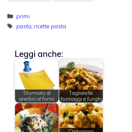
Categorie
primi
Tag
pasta
,
ricette pasta
Leggi anche:
Sformato di
Tagliatelle
anellini al forno
formaggi e funghi
Carbonara