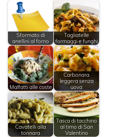
Sformato di
Tagliatelle
anellini al forno
formaggi e funghi
Carbonara
leggera senza
Malfatti alle coste
uova
Tasca di tacchino
Cavatelli alla
al timo di San
tonnara
Valentino