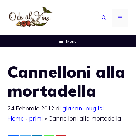
Vai
al
MENU
contenuto
Menu
Cannelloni alla
mortadella
24 Febbraio 2012
di
giannni puglisi
Home
»
primi
»
Cannelloni alla mortadella