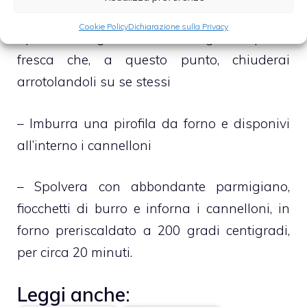
– Distribuisci, nel modo più equo possibile, il
Cookie Policy
Dichiarazione sulla Privacy
ripieno su ognuno dei rettangoli di pasta
fresca che, a questo punto, chiuderai
arrotolandoli su se stessi
– Imburra una pirofila da forno e disponivi
all’interno i cannelloni
– Spolvera con abbondante parmigiano,
fiocchetti di burro e inforna i cannelloni, in
forno preriscaldato a 200 gradi centigradi,
per circa 20 minuti.
Leggi anche: