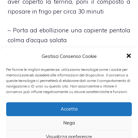
aver coperto la terrina, poni il composto a
riposare in frigo per circa 30 minuti
– Porta ad ebollizione una capiente pentola
colma d’acqua salata
Gestisci Consenso Cookie
– Versa la pasta fresca per lasagne e, dopo
pochissimi minuti, scolala con l’aiuto di una
Per fornire le migliori esperienze, utilizziamo tecnologie come i cookie per
memorizzare e/o accedere alle informazioni del dispositivo. Il consenso a
schiumarola e ponila sotto il getto di acqua
queste tecnologie ci permetterà di elaborare dati come il comportamento di
navigazione o ID unici su questo sito. Non acconsentire o ritirare il
fredda del rubinetto affinché si interrompa la
consenso può influire negativamente su alcune caratteristiche e funzioni.
cottura
Accetta
– Stendi la pasta sopra un canovaccio pulito
Nega
e attendi che asciughi
Visualizza preferenze