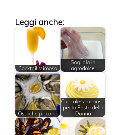
Leggi anche:
Sogliola in
Cocktail Mimosa
agrodolce
Cupcakes mimosa
per la Festa della
Ostriche piccanti
Donna