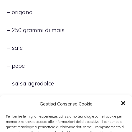
– origano
– 250 grammi di mais
– sale
– pepe
– salsa agrodolce
– Apri le ostriche come spiegato in questo
Gestisci Consenso Cookie
video
Per fornire le migliori esperienze, utilizziamo tecnologie come i cookie per
memorizzare e/o accedere alle informazioni del dispositivo. Il consenso a
queste tecnologie ci permetterà di elaborare dati come il comportamento di
– Sgocciola accuratamente il mais e ponilo