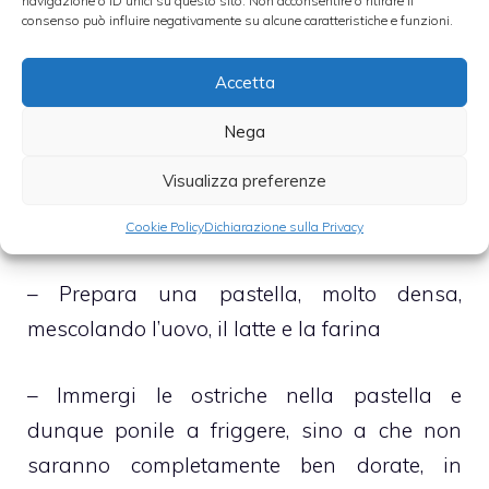
navigazione o ID unici su questo sito. Non acconsentire o ritirare il
in una capiente terrina insieme al peperone,
consenso può influire negativamente su alcune caratteristiche e funzioni.
pulito e lavato e allo scalogno, sbucciato e
Accetta
tagliato a rondelle abbastanza spesso
Nega
– Mescola accuratamente il tutto regolando
Visualizza preferenze
di sale, pepe, origano ed olio extravergine di
oliva e conserva l’insalata in frigorifero
Cookie Policy
Dichiarazione sulla Privacy
– Prepara una pastella, molto densa,
mescolando l’uovo, il latte e la farina
– Immergi le ostriche nella pastella e
dunque ponile a friggere, sino a che non
saranno completamente ben dorate, in