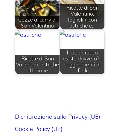
Ricette di San
Valentino,
Cozze al curry di
tagliolini con
San Valentino
ostriche e…
Il cibo erotico
Ricette di San
esiste davvero? I
Valentino, ostriche
suggerimenti di
al limone
Dalì
Dichiarazione sulla Privacy (UE)
Cookie Policy (UE)