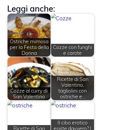
Leggi anche:
Ostriche mimosa
per la Festa della
Cozze con funghi
Donna
e carote
Ricette di San
Valentino,
Cozze al curry di
tagliolini con
San Valentino
ostriche e…
Il cibo erotico
Ricette di San
esiste davvero? I