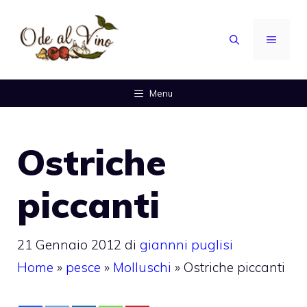
Vai
al
MENU
contenuto
Menu
Ostriche
piccanti
21 Gennaio 2012
di
giannni puglisi
Home
»
pesce
»
Molluschi
»
Ostriche piccanti