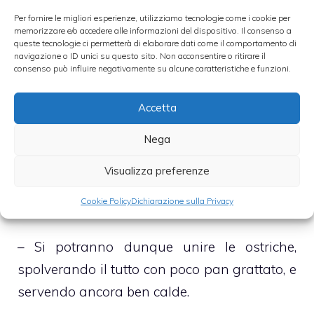
quale si amalgamerà la farina
Per fornire le migliori esperienze, utilizziamo tecnologie come i cookie per
memorizzare e/o accedere alle informazioni del dispositivo. Il consenso a
queste tecnologie ci permetterà di elaborare dati come il comportamento di
– A questo punto si filtrerà l’acqua di cottura
navigazione o ID unici su questo sito. Non acconsentire o ritirare il
consenso può influire negativamente su alcune caratteristiche e funzioni.
delle ostriche, che avremo posto al caldo, e si
unirà, insieme al latte, al composto di burro e
Accetta
farina
Nega
– Si aggiusterà di sale, pepe e noce moscata
Visualizza preferenze
a si farà sobbollire il tutto, delicatamente, per
Cookie Policy
Dichiarazione sulla Privacy
circa 15 minuti
– Si potranno dunque unire le ostriche,
spolverando il tutto con poco pan grattato, e
servendo ancora ben calde.