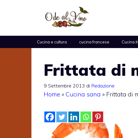
Vai
al
contenuto
Cucina e cultura
cucina francese
Cucina i
Frittata di
9 Settembre 2013
di
Redazione
Home
»
Cucina sana
»
Frittata di