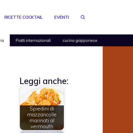
RICETTE COCKTAIL
EVENTI
na
Piatti internazionali
cucina giapponese
Leggi anche:
Spiedini di
mazzancolle
marinati al
vermouth