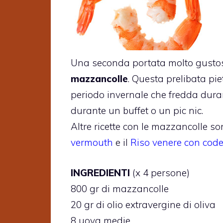
Una seconda portata molto gustos
mazzancolle
. Questa prelibata pi
periodo invernale che fredda durante
durante un buffet o un pic nic.
Altre ricette con le mazzancolle so
vermouth
e il
Riso venere con cod
INGREDIENTI
(x 4 persone)
800 gr di mazzancolle
20 gr di olio extravergine di oliva
8 uova medie