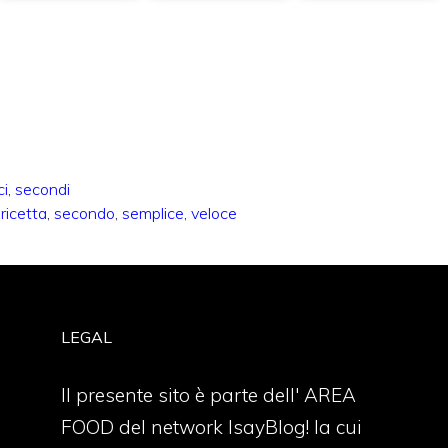
ci
,
secondi
,
ricetta
,
secondo
,
semplice
,
veloce
LEGAL
Il presente sito è parte dell' AREA
FOOD del network IsayBlog! la cui