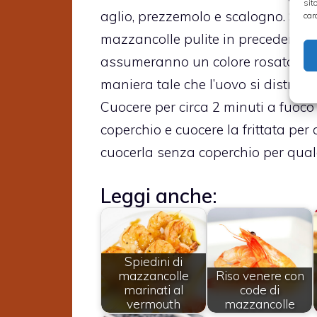
sit
aglio, prezzemolo e scalogno. Soff
car
mazzancolle pulite in precedenza. 
assumeranno un colore rosato aggi
maniera tale che l’uovo si distribu
Cuocere per circa 2 minuti a fuoco
coperchio e cuocere la frittata per a
cuocerla senza coperchio per qual
Leggi anche:
Spiedini di
mazzancolle
Riso venere con
marinati al
code di
vermouth
mazzancolle