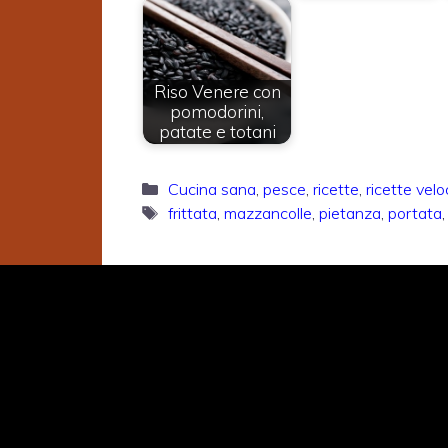
Riso Venere con
pomodorini,
patate e totani
Categorie
Cucina sana
,
pesce
,
ricette
,
ricette velo
Tag
frittata
,
mazzancolle
,
pietanza
,
portata