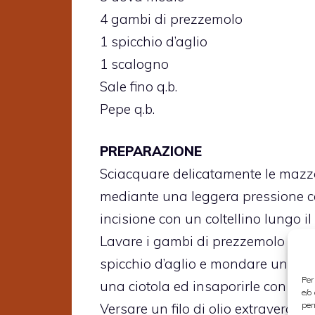
4 gambi di prezzemolo
1 spicchio d’aglio
1 scalogno
Sale fino q.b.
Pepe q.b.
PREPARAZIONE
Sciacquare delicatamente le mazzan
mediante una leggera pressione con
incisione con un coltellino lungo il
Lavare i gambi di prezzemolo ed a
spicchio d’aglio e mondare uno sca
Per
una ciotola ed insaporirle con sale
e/o
per
Versare un filo di olio extravergine