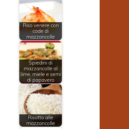
Riso venere con
code di
mazzancolle
Spiedini di
mazzancolle al
lime, miele e semi
di papavero
Risotto alle
mazzancolle