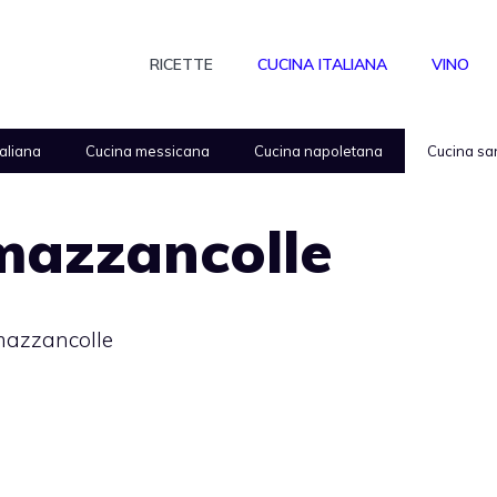
RICETTE
CUCINA ITALIANA
VINO
taliana
Cucina messicana
Cucina napoletana
Cucina sa
 mazzancolle
 mazzancolle