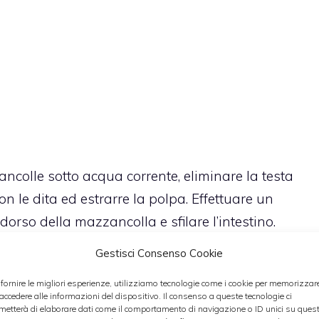
colle sotto acqua corrente, eliminare la testa
 le dita ed estrarre la polpa. Effettuare un
 dorso della mazzancolla e sfilare l’intestino.
sciugarli con un panno da cucina. Sbucciare uno
Gestisci Consenso Cookie
logno. Tritare tutto finemente.Sbattere le uova in
 fornire le migliori esperienze, utilizziamo tecnologie come i cookie per memorizzar
 e pepe.
 accedere alle informazioni del dispositivo. Il consenso a queste tecnologie ci
metterà di elaborare dati come il comportamento di navigazione o ID unici su ques
 d’oliva in una padella grande e versare il trito di