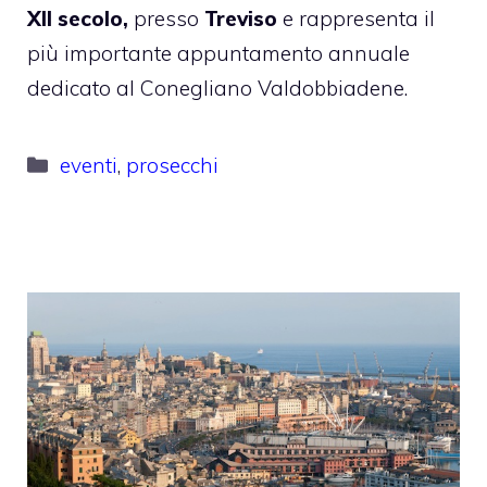
XII secolo,
presso
Treviso
e rappresenta il
più importante appuntamento annuale
dedicato al Conegliano Valdobbiadene.
Categorie
eventi
,
prosecchi