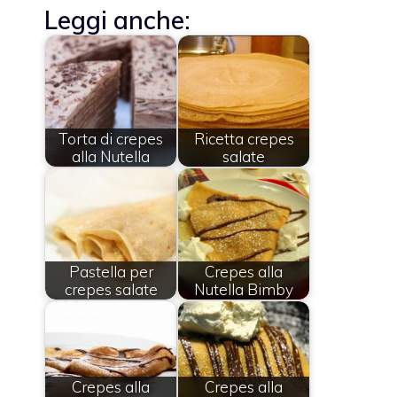
Leggi anche:
Torta di crepes
Ricetta crepes
alla Nutella
salate
Pastella per
Crepes alla
crepes salate
Nutella Bimby
Crepes alla
Crepes alla