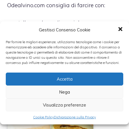
Odealvino.com consiglia di farcire con:
– nutella e polvere di nocciole
Gestisci Consenso Cookie
– banane e cocco
– crema di marroni e panna montata
Per fornire le migliori esperienze, utilizziamo tecnologie come i cookie per
memorizzare e/o accedere alle informazioni del dispositivo. Il consenso a
– frutti di bosco e gelato alla vaniglia
queste tecnologie ci permetterà di elaborare dati come il comportamento di
navigazione o ID unici su questo sito. Non acconsentire o ritirare il
consenso può influire negativamente su alcune caratteristiche e funzioni.
Leggi anche:
Accetta
Nega
Visualizza preferenze
Torta di crepes
Ricetta crepes
alla Nutella
salate
Cookie Policy
Dichiarazione sulla Privacy