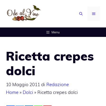
Vai
al
MENU
contenuto
Menu
Ricetta crepes
dolci
10 Maggio 2011
di
Redazione
Home
»
Dolci
»
Ricetta crepes dolci