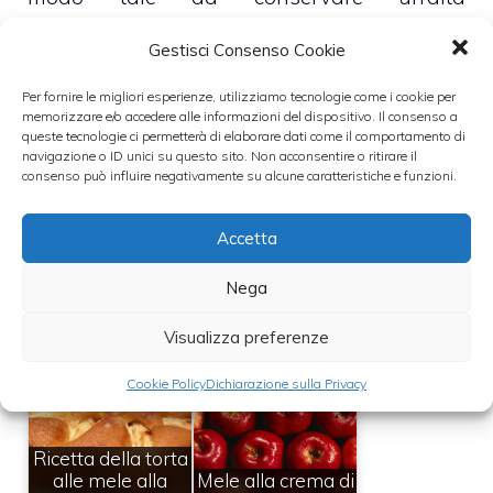
temperatura. Se per qualche motivo ne
Gestisci Consenso Cookie
avanza, consigliamo di conservarla e usarla
Per fornire le migliori esperienze, utilizziamo tecnologie come i cookie per
il giorno successivo unendo del caffè.
memorizzare e/o accedere alle informazioni del dispositivo. Il consenso a
queste tecnologie ci permetterà di elaborare dati come il comportamento di
navigazione o ID unici su questo sito. Non acconsentire o ritirare il
Leggi anche:
consenso può influire negativamente su alcune caratteristiche e funzioni.
Accetta
Nega
Fonduta speziata
Strudel di Mele e
di cioccolato
Marsala
fondente
Visualizza preferenze
Cookie Policy
Dichiarazione sulla Privacy
Ricetta della torta
alle mele alla
Mele alla crema di