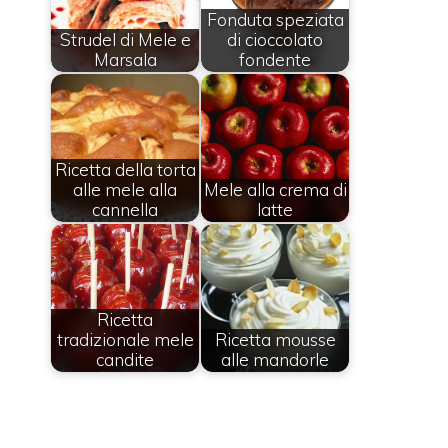
Fonduta speziata
Strudel di Mele e
di cioccolato
Marsala
fondente
Ricetta della torta
alle mele alla
Mele alla crema di
cannella
latte
Ricetta
tradizionale mele
Ricetta mousse
candite
alle mandorle