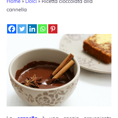
Home
»
Dolci
»
Ricetta cioccolata alla
cannella