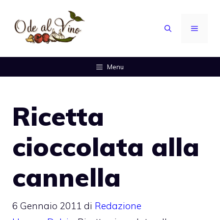
Vai
al
MENU
contenuto
Menu
Ricetta
cioccolata alla
cannella
6 Gennaio 2011
di
Redazione