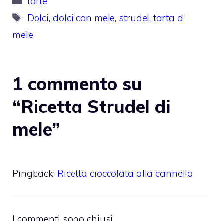
torte
Tag
Dolci
,
dolci con mele
,
strudel
,
torta di
mele
1 commento su
“Ricetta Strudel di
mele”
Pingback:
Ricetta cioccolata alla cannella
I commenti sono chiusi.