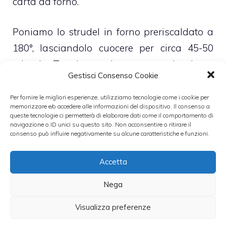
carta da forno.
Poniamo lo strudel in forno preriscaldato a
180°, lasciandolo cuocere per circa 45-50
minuti. Terminata la cottura, lasciamo
Gestisci Consenso Cookie
raffreddare il dolce e in seguito
cospargiamolo di zucchero a velo.
Serviamo
Per fornire le migliori esperienze, utilizziamo tecnologie come i cookie per
memorizzare e/o accedere alle informazioni del dispositivo. Il consenso a
lo strudel tagliato a fette
.
queste tecnologie ci permetterà di elaborare dati come il comportamento di
navigazione o ID unici su questo sito. Non acconsentire o ritirare il
consenso può influire negativamente su alcune caratteristiche e funzioni.
Un’altra ricetta classica fatta con le mele è la
torta di mele
della nonna.
Accetta
Nega
Leggi anche:
Visualizza preferenze