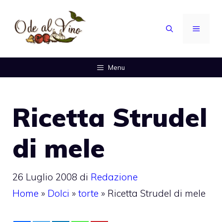
Vai
al
MENU
contenuto
Menu
Ricetta Strudel
di mele
26 Luglio 2008
di
Redazione
Home
»
Dolci
»
torte
»
Ricetta Strudel di mele