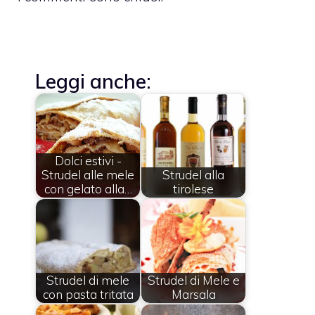
Leggi anche:
Dolci estivi -
Strudel alle mele
Strudel alla
con gelato alla…
tirolese
Strudel di mele
Strudel di Mele e
con pasta tritata
Marsala