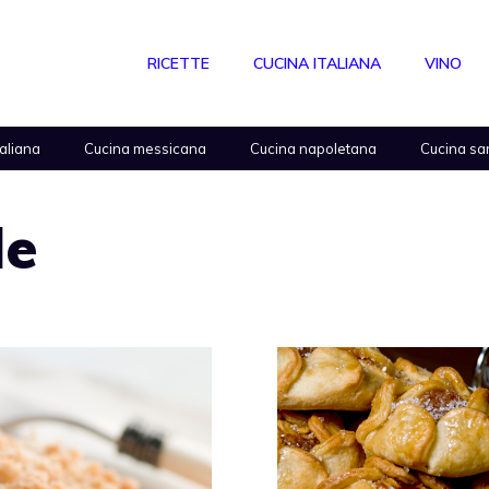
RICETTE
CUCINA ITALIANA
VINO
taliana
Cucina messicana
Cucina napoletana
Cucina sa
le