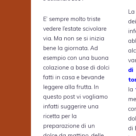
L
E’ sempre molto triste
de
vedere l’estate scivolare
inf
via. Ma non se si inizia
ab
bene la giornata. Ad
al
esempio con una buona
va
colazione a base di dolci
di
fatti in casa e bevande
to
leggere alla frutta. In
la
questo post vi vogliamo
me
infatti suggerire una
co
ricetta per la
do
preparazione di un
di
dolce da mattino, delle