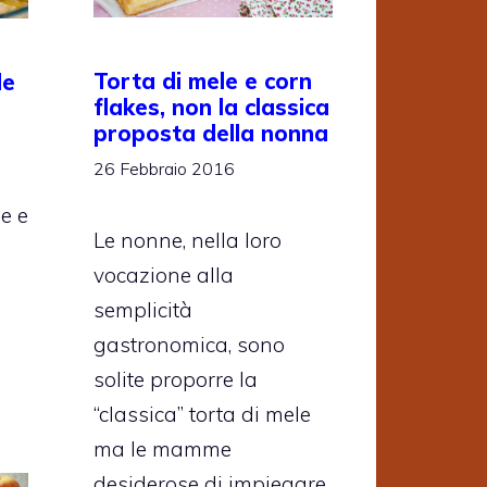
Torta di mele e corn
le
flakes, non la classica
proposta della nonna
26 Febbraio 2016
le e
Le nonne, nella loro
e
vocazione alla
semplicità
gastronomica, sono
solite proporre la
“classica” torta di mele
ma le mamme
desiderose di impiegare