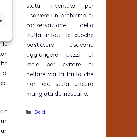
stata inventata per
 di
risolvere un problema di
ze
tra
conservazione della
lla
frutta, infatti, le cuoche
 la
pasticcere usavano
con
aggiungere pezzi di
ta
mele per evitare di
 di
gettare via la frutta che
olci
non era stata ancora
mangiata da nessuno.
rta
Categorie
Dolci
un
un