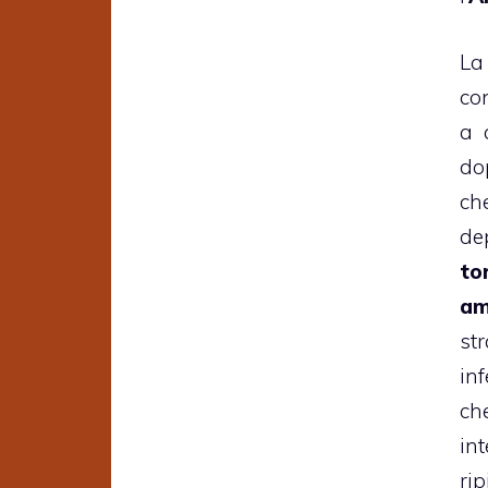
La
co
a 
do
ch
de
t
am
st
inf
ch
in
rip