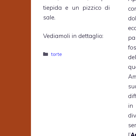
tiepida e un pizzico di
c
sale.
do
ec
Vediamoli in dettaglio:
pa
f
Categorie
torte
de
q
Am
su
di
in
di
se
l’
A