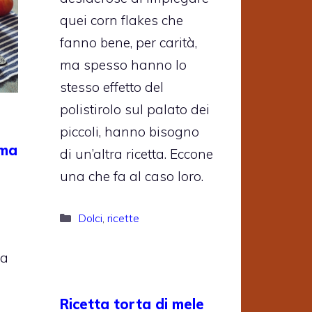
quei corn flakes che
fanno bene, per carità,
ma spesso hanno lo
stesso effetto del
polistirolo sul palato dei
piccoli, hanno bisogno
rma
di un’altra ricetta. Eccone
una che fa al caso loro.
Categorie
Dolci
,
ricette
na
Ricetta torta di mele