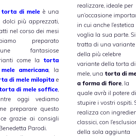
realizzare, ideale per
a
torta di mele
è una
un’occasione importa
i dolci più apprezzati,
in cui anche l’estetica
atti nel corso dei mesi
voglia la sua parte. Si
biamo preparato
tratta di una variante
cune fantasiose
della più celebre
rianti come la
torta
variante della torta di
 mele americana
, la
mele, una
torta di m
rta di mele milopita
e
a forma di fiore
, la
torta di mele soffice
,
quale avrà il potere d
ntre oggi vediamo
stupire i vostri ospiti. 
me preparare questo
realizza con ingredien
lce grazie ai consigli
classici, con l’esclusi
 Benedetta Parodi.
della sola aggiunta