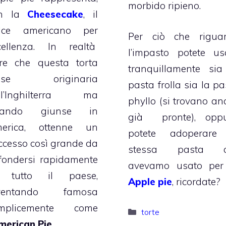
morbido ripieno.
on la
Cheesecake
, il
lce americano per
Per ciò che rigua
cellenza. In realtà
l’impasto potete us
re che questa torta
tranquillamente sia
osse originaria
pasta frolla sia la pa
ll’Inghilterra ma
phyllo (si trovano an
uando giunse in
già pronte), oppu
erica, ottenne un
potete adoperare
ccesso così grande da
stessa pasta c
ffondersi rapidamente
avevamo usato per
 tutto il paese,
Apple pie
, ricordate?
ventando famosa
mplicemente come
Categorie
torte
merican Pie
.