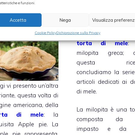
atteristiche e funzioni.
ple pie, torta di
Oggi ho deciso
le americana
Accetta
Nega
Visualizza preferen
presentarvi un’al
Luglio 2008
squisita variante de
Cookie Policy
Dichiarazione sulla Privacy
torta di mele
:
milopita greca; 
questa ricet
concludiamo la serie
articoli dedicati ai d
gi vi presento un’altra
di mele.
riante, questa volta di
igine americana, della
La milopita è una to
orta di mele
: la
composta da 
uisita Apple pie. La
impasto e da 
ple pie rappresenta,