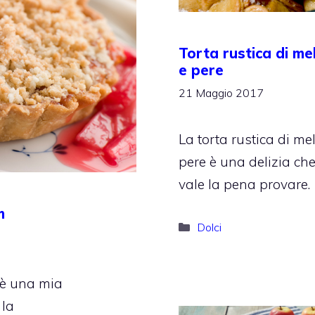
Torta rustica di me
e pere
21 Maggio 2017
La torta rustica di me
pere è una delizia ch
vale la pena provare.
m
Categorie
Dolci
m è una mia
 la