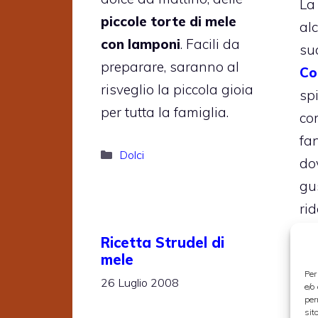
La
piccole torte di mele
a
con lamponi
. Facili da
su
preparare, saranno al
Co
risveglio la piccola gioia
sp
per tutta la famiglia.
co
fa
Categorie
Dolci
do
gu
rid
Ricetta Strudel di
mele
Per
26 Luglio 2008
e/o
per
sit