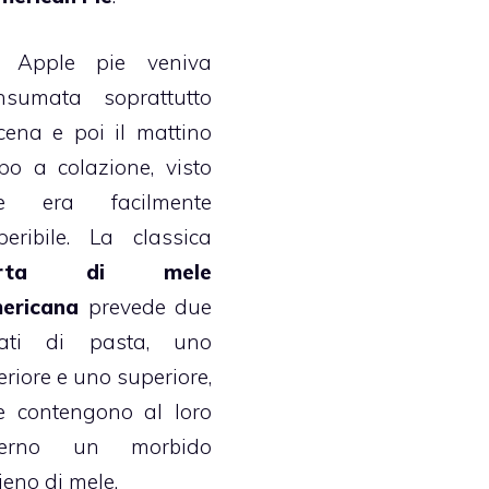
 Apple pie veniva
nsumata soprattutto
cena e poi il mattino
po a colazione, visto
e era facilmente
peribile. La classica
orta di mele
ericana
prevede due
rati di pasta, uno
eriore e uno superiore,
e contengono al loro
terno un morbido
ieno di mele.