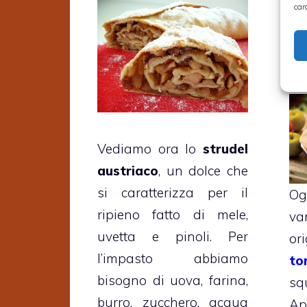
car
Ap
me
21 
Vediamo ora lo
strudel
austriaco
, un dolce che
si caratterizza per il
Og
ripieno fatto di mele,
va
uvetta e pinoli. Per
or
l’impasto abbiamo
t
bisogno di uova, farina,
sq
burro, zucchero, acqua
Ap