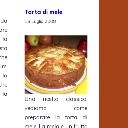
Torta di mele
rda
18 Luglio 2008
are
 la
sta
che
re,
 la
he
 la
Una ricetta classica,
vediamo come
preparare la torta di
mele. La mela è un frutto