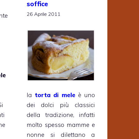
soffice
26 Aprile 2011
nte
ele
i
la
torta di mele
è uno
Si
dei dolci più classici
ti
della tradizione, infatti
one
molto spesso mamme e
nonne si dilettano a