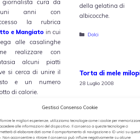
 giornalista cura da
della gelatina di
lcuni anni con
albicocche.
ccesso la rubrica
tto e Mangiato
in cui
Categorie
Dolci
iega alle casalinghe
me realizzare con
ntasia alcuni piatti
ve si cerca di unire il
Torta di mele milop
sto e un numero
28 Luglio 2008
otto di calorie.
Gestisci Consenso Cookie
Categorie
torte
 fornire le migliori esperienze, utilizziamo tecnologie come i cookie per memorizzar
 accedere alle informazioni del dispositivo. Il consenso a queste tecnologie ci
metterà di elaborare dati come il comportamento di navigazione o ID unici su ques
o. Non acconsentire o ritirare il consenso può influire negativamente su alcune