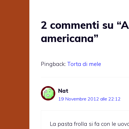
2 commenti su “Ap
americana”
Pingback:
Torta di mele
Nat
19 Novembre 2012 alle 22:12
La pasta frolla si fa con le uo