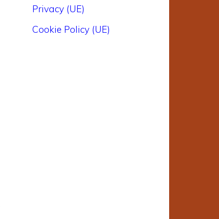
Privacy (UE)
Cookie Policy (UE)
o
n
i
n
o
,