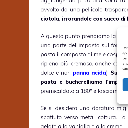
aggiungendo poco alla volta l’ac
avvolto da una pellicola traspare
ciotola, irrorandole con succo di
A questo punto prendiamo la pasta
una parte dell’impasto sul fondo 
Per
e/o
pasta il composto di mele cospargen
per
ripieno più cremoso, anche con u
sit
car
dolce e non
panna acida
).
Sulla 
pasta e bucherelliamo l’impas
preriscaldato a 180° e lasciamo cu
Se si desidera una doratura migl
sbattuto verso metà cottura. La
gelato alla vaniglia o alla crema.