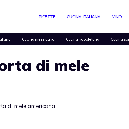
RICETTE
CUCINA ITALIANA
VINO
taliana
Cucina messicana
Cucina napoletana
Cucina sa
torta di mele
orta di mele americana