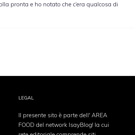
rolla pronta e ho notato che c’era qualcosa di
LEGAL
Il presente sito è parte dell' AREA
FOOD del network IsayBlog! la cui
rete editoriale comprende siti