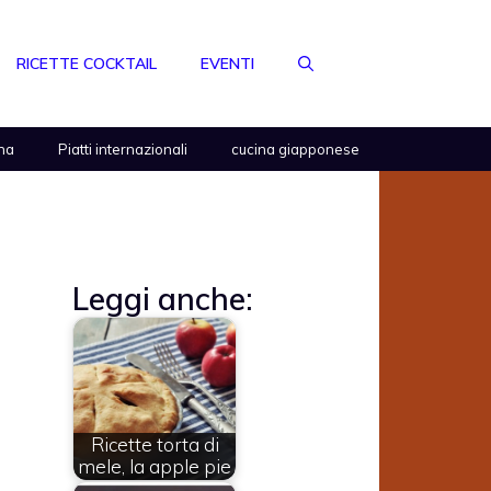
RICETTE COCKTAIL
EVENTI
na
Piatti internazionali
cucina giapponese
Leggi anche:
Ricette torta di
mele, la apple pie