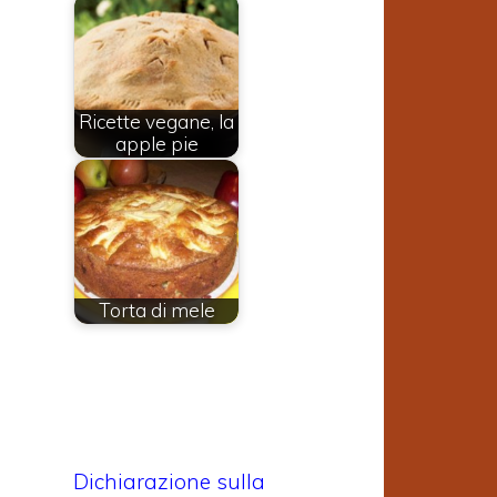
Ricette vegane, la
apple pie
Torta di mele
Dichiarazione sulla