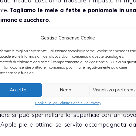
qua fredda. Lasciamo riposare l’impasto in frig
nte.
Tagliamo le mele a fette e poniamole in un
 limone e zucchero
.
 frolla dal frigo, dividiamola a metà e stendiam
Gestisci Consenso Cookie
di una teglia imburrata. Poniamo all’interno dell
 fornire le migliori esperienze, utilizziamo tecnologie come i cookie per memorizzar
 accedere alle informazioni del dispositivo. Il consenso a queste tecnologie ci
dolo con tanti fiocchi di burro, e, si se si vuole u
metterà di elaborare dati come il comportamento di navigazione o ID unici su ques
n po’ di panna liquida (è preferibile usare pann
o. Non acconsentire o ritirare il consenso può influire negativamente su alcune
atteristiche e funzioni.
superficie del dolce posizioniamo l’altro disco d
to con una forchetta
. Poniamo il tutto in forn
Accetta
Nega
Visualizza preferen
ocere per 35 minuti.
Cookie Policy
Dichiarazione sulla Privacy
iore si può spennellare la superficie con un uov
 Apple pie è ottima se servita accompagnata d