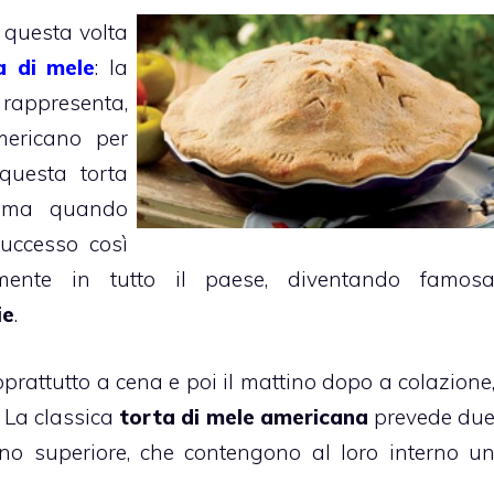
, questa volta
a di mele
: la
 rappresenta,
mericano per
questa torta
ra ma quando
uccesso così
mente in tutto il paese, diventando famos
ie
.
rattutto a cena e poi il mattino dopo a colazione
. La classica
torta di mele americana
prevede du
 uno superiore, che contengono al loro interno u