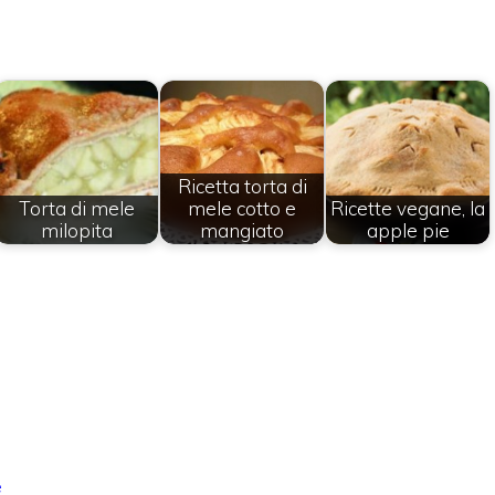
Ricetta torta di
Torta di mele
mele cotto e
Ricette vegane, la
milopita
mangiato
apple pie
e