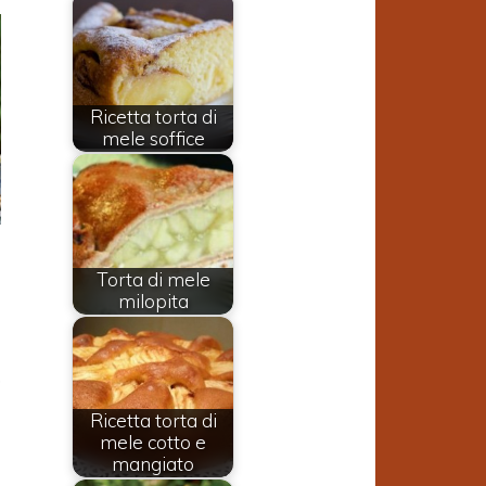
Ricetta torta di
mele soffice
a
Torta di mele
milopita
,
e
Ricetta torta di
mele cotto e
n
mangiato