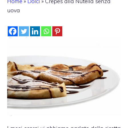
Home
»
Dolci
»
Crepes alla Nutella senza
uova