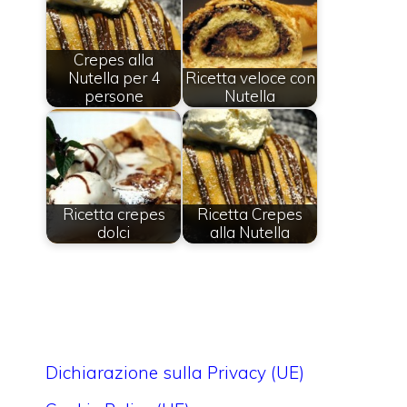
Crepes alla
Nutella per 4
Ricetta veloce con
persone
Nutella
Ricetta crepes
Ricetta Crepes
dolci
alla Nutella
Dichiarazione sulla Privacy (UE)