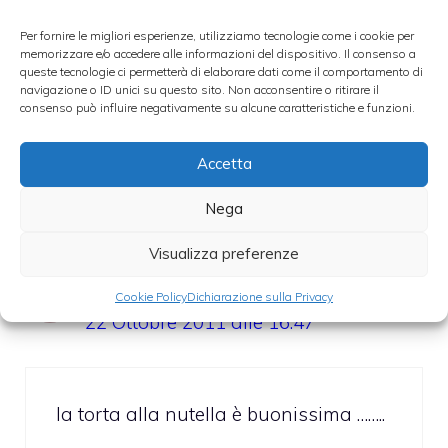
ricette dolci
Per fornire le migliori esperienze, utilizziamo tecnologie come i cookie per
memorizzare e/o accedere alle informazioni del dispositivo. Il consenso a
queste tecnologie ci permetterà di elaborare dati come il comportamento di
navigazione o ID unici su questo sito. Non acconsentire o ritirare il
4 commenti su
consenso può influire negativamente su alcune caratteristiche e funzioni.
“Crepes alla Nutella
Accetta
senza uova”
Nega
Visualizza preferenze
alessandra
Cookie Policy
Dichiarazione sulla Privacy
22 Ottobre 2011 alle 16:47
la torta alla nutella è buonissima ……..