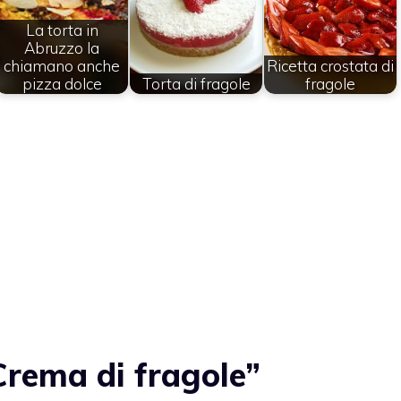
La torta in
Abruzzo la
chiamano anche
Ricetta crostata di
pizza dolce
Torta di fragole
fragole
rema di fragole”