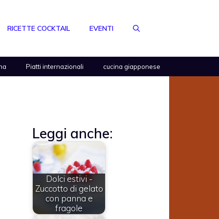
RICETTE COCKTAIL
EVENTI
na
Piatti internazionali
cucina giapponese
Leggi anche:
Dolci estivi -
Zuccotto di gelato
con panna e
fragole