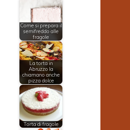
Come si prepara il
semifreddo alle
fragole
La torta in
Abruzzo la
chiamano anche
pizza dolce
i
Torta di fragole