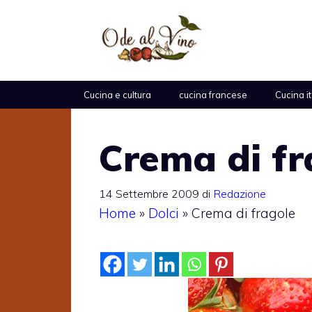
Vai
al
contenuto
Cucina e cultura
cucina francese
Cucina i
Crema di fr
14 Settembre 2009
di
Redazione
Home
»
Dolci
»
Crema di fragole