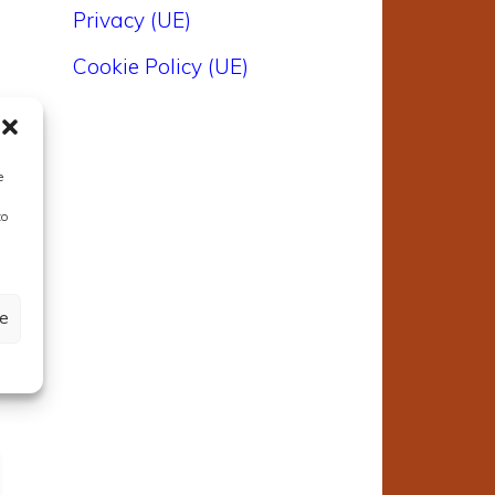
Privacy (UE)
e
Cookie Policy (UE)
2
e
a
to
.
ze
e