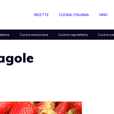
RICETTE
CUCINA ITALIANA
VINO
taliana
Cucina messicana
Cucina napoletana
Cucina sa
agole