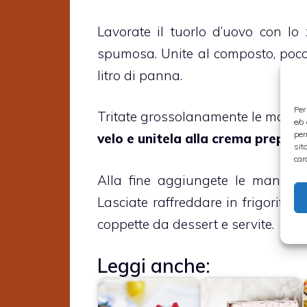
Lavorate il tuorlo d’uovo con l
spumosa. Unite al composto, poco 
litro di panna.
Per
Tritate grossolanamente le mando
e/o
per
velo e unitela alla crema prepar
sit
car
Alla fine aggiungete le mandorle 
Lasciate raffreddare in frigorifer
coppette da dessert e servite.
Leggi anche: