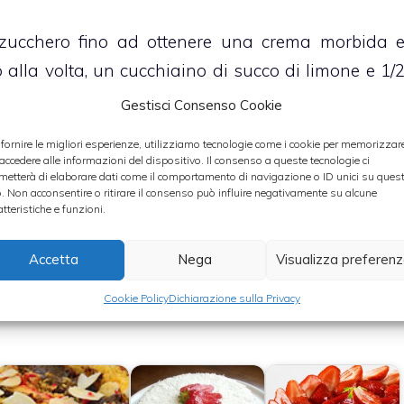
o zucchero fino ad ottenere una crema morbida 
alla volta, un cucchiaino di succo di limone e 1/
Gestisci Consenso Cookie
 fornire le migliori esperienze, utilizziamo tecnologie come i cookie per memorizzar
rle.
Montate la panna restante con lo zucchero 
 accedere alle informazioni del dispositivo. Il consenso a queste tecnologie ci
metterà di elaborare dati come il comportamento di navigazione o ID unici su ques
ata in precedenza
.
o. Non acconsentire o ritirare il consenso può influire negativamente su alcune
atteristiche e funzioni.
tritate e le fragole pulite e tagliate a pezzetti
Accetta
Nega
Visualizza preferen
o per almeno due ore, suddividete il composto nell
Cookie Policy
Dichiarazione sulla Privacy