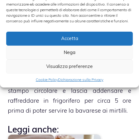
fiori di arancio, la vanillina e metà dei mirtilli
memorizzare e/o accedere alle informazioni del dispositivo. Il consenso a
queste tecnologie ci permetterà di elaborare dati come il comportamento di
navigazione o ID unici su questo sito. Non acconsentire o ritirare il
– Trita accuratamente il tutto, alla massima
consenso può influire negativamente su alcune caratteristiche e funzioni.
velocità, sino a che non otterrai un composto
Accetta
denso, cremoso ed omogeneo
Nega
– Unisci, dunque, i restanti mirtilli e, non
Visualizza preferenze
appena saranno accuratamente
amalgamati all’impasto, versa il tutto in uno
Cookie Policy
Dichiarazione sulla Privacy
stampo circolare e lascia addensare e
raffreddare in frigorifero per circa 5 ore
prima di poter servire la bavarese ai mirtilli.
Leggi anche: