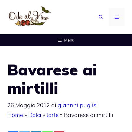
Vai
al
MENU
contenuto
Menu
Bavarese ai
mirtilli
26 Maggio 2012
di
giannni puglisi
Home
»
Dolci
»
torte
»
Bavarese ai mirtilli