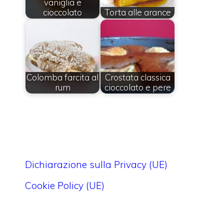
vaniglia e
cioccolato
Torta alle arance
Colomba farcita al
Crostata classica
rum
cioccolato e pere
Dichiarazione sulla Privacy (UE)
Cookie Policy (UE)