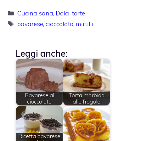
Categorie
Cucina sana
,
Dolci
,
torte
Tag
bavarese
,
cioccolato
,
mirtilli
Leggi anche:
Bavarese al
Torta morbida
cioccolato
alle fragole
Ricetta bavarese