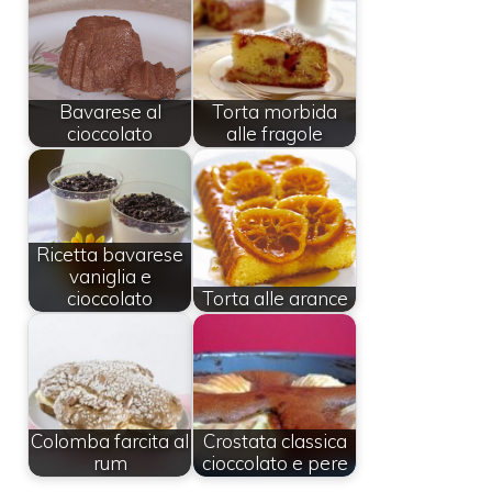
Bavarese al
Torta morbida
cioccolato
alle fragole
Ricetta bavarese
vaniglia e
cioccolato
Torta alle arance
Colomba farcita al
Crostata classica
rum
cioccolato e pere