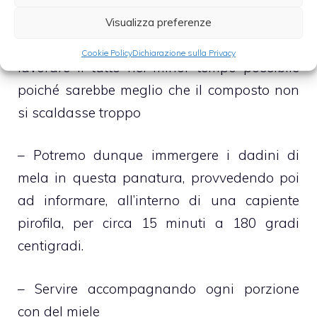
impasto si procederà mescolando il burro, la
Visualizza preferenze
farina e lo zucchero semolato. Bisognerà
Cookie Policy
Dichiarazione sulla Privacy
lavorare il tutto nel minor tempo possibile
poiché sarebbe meglio che il composto non
si scaldasse troppo
– Potremo dunque immergere i dadini di
mela in questa panatura, provvedendo poi
ad informare, all’interno di una capiente
pirofila, per circa 15 minuti a 180 gradi
centigradi.
– Servire accompagnando ogni porzione
con del miele