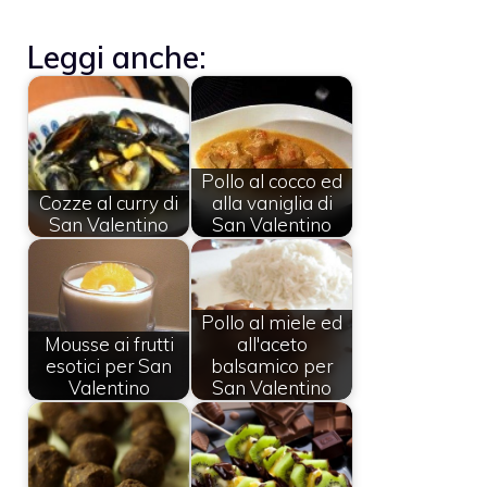
Leggi anche:
Pollo al cocco ed
Cozze al curry di
alla vaniglia di
San Valentino
San Valentino
Pollo al miele ed
Mousse ai frutti
all'aceto
esotici per San
balsamico per
Valentino
San Valentino