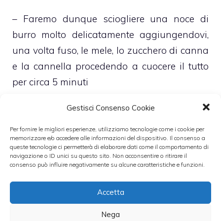
– Faremo dunque sciogliere una noce di
burro molto delicatamente aggiungendovi,
una volta fuso, le mele, lo zucchero di canna
e la cannella procedendo a cuocere il tutto
per circa 5 minuti
Gestisci Consenso Cookie
– Procederemo, dunque, con la preparazione
del nostro impasto che, come noterete,
Per fornire le migliori esperienze, utilizziamo tecnologie come i cookie per
memorizzare e/o accedere alle informazioni del dispositivo. Il consenso a
risulterà essere molto friabile ed
queste tecnologie ci permetterà di elaborare dati come il comportamento di
navigazione o ID unici su questo sito. Non acconsentire o ritirare il
inconsistente e, dunque, sarà ottimo per
consenso può influire negativamente su alcune caratteristiche e funzioni.
panare i nostri dadini di mela aromatizzati
allo zucchero ed alla cannella
Accetta
Nega
– Per ottenere, dunque, questo particolare