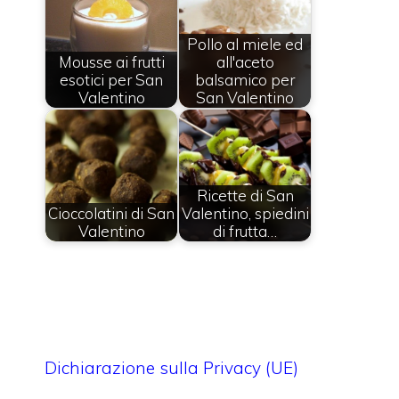
Pollo al miele ed
Mousse ai frutti
all'aceto
esotici per San
balsamico per
Valentino
San Valentino
Ricette di San
Cioccolatini di San
Valentino, spiedini
Valentino
di frutta…
Dichiarazione sulla Privacy (UE)