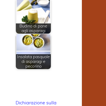
Budino di pane
agli asparagi
Insalata pasquale
di asparagi e
pecorino
Dichiarazione sulla