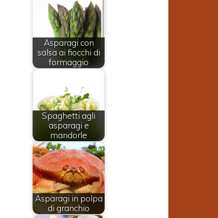
Asparagi con
salsa ai fiocchi di
formaggio
Spaghetti agli
asparagi e
mandorle
l
Asparagi in polpa
di granchio
e