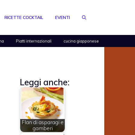
RICETTE COCKTAIL
EVENTI
na
Piatti internazionali
cucina giapponese
Leggi anche:
Flan di asparagi e
gamberi