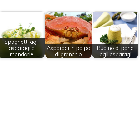
Spaghetti agli
asparagi e
Asparagi in polpa
Budino di pane
mandorle
di granchio
agli asparagi