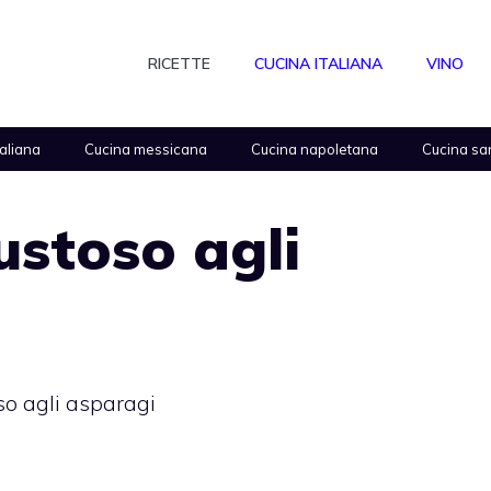
RICETTE
CUCINA ITALIANA
VINO
taliana
Cucina messicana
Cucina napoletana
Cucina sa
stoso agli
o agli asparagi