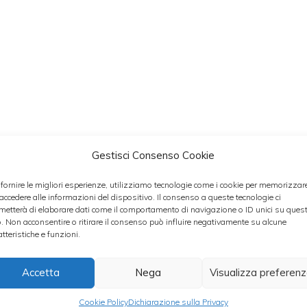
Gestisci Consenso Cookie
agi e, dopo averli adeguatamente lavati, lascial
 dieci minuti o fino a che non risulteranno esser
 fornire le migliori esperienze, utilizziamo tecnologie come i cookie per memorizzar
 accedere alle informazioni del dispositivo. Il consenso a queste tecnologie ci
metterà di elaborare dati come il comportamento di navigazione o ID unici su ques
o. Non acconsentire o ritirare il consenso può influire negativamente su alcune
atteristiche e funzioni.
ergine di oliva in padella, insieme ai rametti d
oco a fiamma bassissima, lascia delicatament
Accetta
Nega
Visualizza preferen
ieci minuti
Cookie Policy
Dichiarazione sulla Privacy