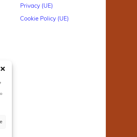
Privacy (UE)
Cookie Policy (UE)
i
e
e
to
i
e
ze