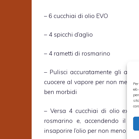
– 6 cucchiai di olio EVO
– 4 spicchi d’aglio
– 4 rametti di rosmarino
– Pulisci accuratamente gli aspar
cuocere al vapore per non meno di
Per
e/o
ben morbidi
per
sit
car
– Versa 4 cucchiai di olio extrav
rosmarino e, accendendo il fu
insaporire l’olio per non meno di d