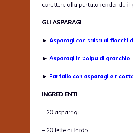
carattere alla portata rendendo il p
GLI ASPARAGI
►
Asparagi con salsa ai fiocchi 
►
Asparagi in polpa di granchio
►
Farfalle con asparagi e ricott
INGREDIENTI
– 20 asparagi
– 20 fette di lardo