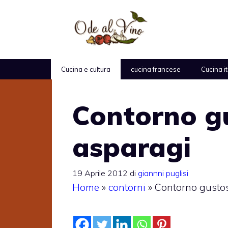
Vai
al
contenuto
Cucina e cultura
cucina francese
Cucina i
Contorno gu
asparagi
19 Aprile 2012
di
giannni puglisi
Home
»
contorni
»
Contorno gustos