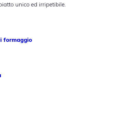
iatto unico ed irripetibile.
di formaggio
a