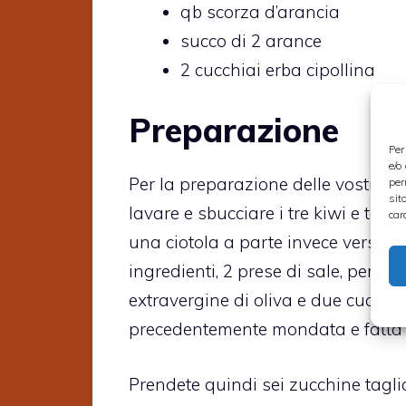
qb scorza d’arancia
succo di 2 arance
2 cucchiai erba cipollina
Preparazione
Per
e/o
Per la preparazione delle vostre
zu
per
sit
lavare e sbucciare i tre kiwi e tagl
car
una ciotola a parte invece versate
ingredienti, 2 prese di sale, per d
extravergine di oliva e due cucchia
precedentemente mondata e fatta a 
Prendete quindi sei zucchine tagli