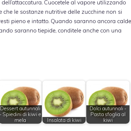
 dell’attaccatura. Cuocetele al vapore utilizzando
 che le sostanze nutritive delle zucchine non si
resti pieno e intatto. Quando saranno ancora cald
quando saranno tiepide, conditele anche con una
Dessert autunnali
Dolci autunnali -
- Spiedini di kiwi e
Pasta sfoglia al
mela
Insalata di kiwi
kiwi