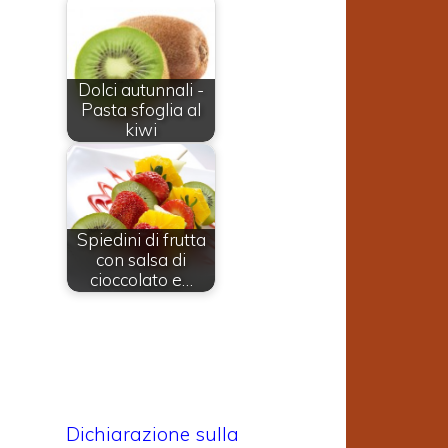
Dolci autunnali -
Pasta sfoglia al
kiwi
Spiedini di frutta
con salsa di
cioccolato e…
Dichiarazione sulla