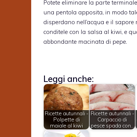
Potete eliminare la parte terminale
una pentola apposita, in modo tale
disperdano nell’acqua e il sapore 
conditele con la salsa al kiwi, e 
abbondante macinata di pepe.
Leggi anche:
Ricette autunnali -
Ricette autunnali -
Polpette di
Carpaccio di
maiale al kiwi
pesce spada con…