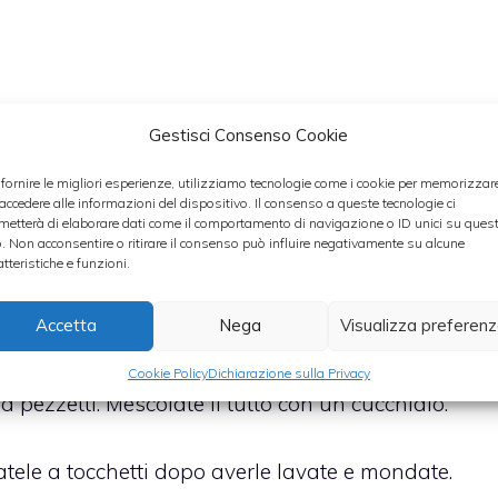
Gestisci Consenso Cookie
 fornire le migliori esperienze, utilizziamo tecnologie come i cookie per memorizzar
 accedere alle informazioni del dispositivo. Il consenso a queste tecnologie ci
cchine con salsa al kiwi
dovete come prima cosa
metterà di elaborare dati come il comportamento di navigazione o ID unici su ques
o. Non acconsentire o ritirare il consenso può influire negativamente su alcune
iarli a dadini con un coltello abbastanza affilato. In
atteristiche e funzioni.
 il succo di due arance come indicato negli
Accetta
Nega
Visualizza preferen
are maggiore sapidità, due cucchiai di olio
i di erba cipollina. Questa ultima potrà essere
Cookie Policy
Dichiarazione sulla Privacy
pezzetti. Mescolate il tutto con un cucchiaio.
atele a tocchetti dopo averle lavate e mondate.