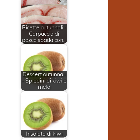
Ricette autunnali -
Carpaccio di
pesce spada con…
Dessert autunnali
- Spiedini di kiwi e
mela
Insalata di kiwi