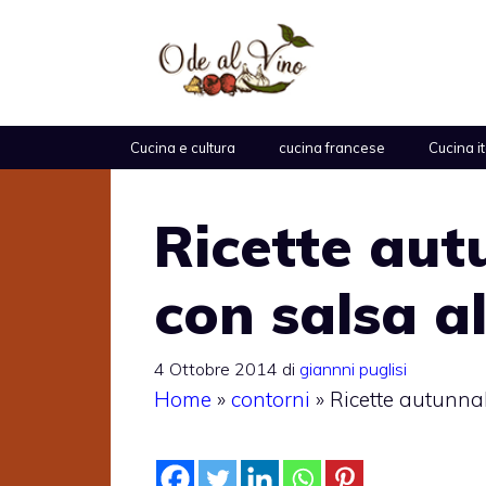
Vai
al
contenuto
Cucina e cultura
cucina francese
Cucina i
Ricette aut
con salsa al
4 Ottobre 2014
di
giannni puglisi
Home
»
contorni
»
Ricette autunnal