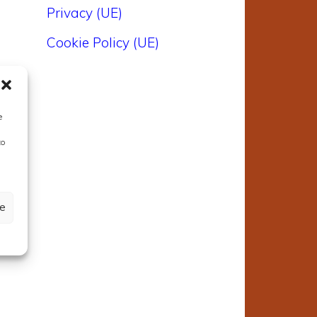
Privacy (UE)
Cookie Policy (UE)
e
to
ze