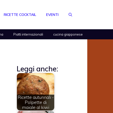
RICETTE COCKTAIL
EVENTI
na
Piatti internazionali
cucina giapponese
Leggi anche:
Ricette autunnali -
Polpette di
maiale al kiwi