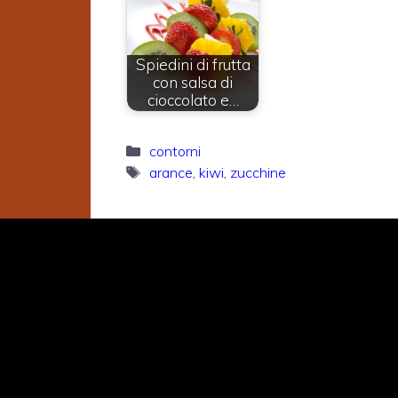
Spiedini di frutta
con salsa di
cioccolato e…
Categorie
contorni
Tag
arance
,
kiwi
,
zucchine