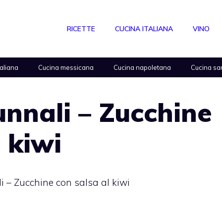
RICETTE
CUCINA ITALIANA
VINO
taliana
Cucina messicana
Cucina napoletana
Cucina sa
unnali – Zucchine
 kiwi
i – Zucchine con salsa al kiwi